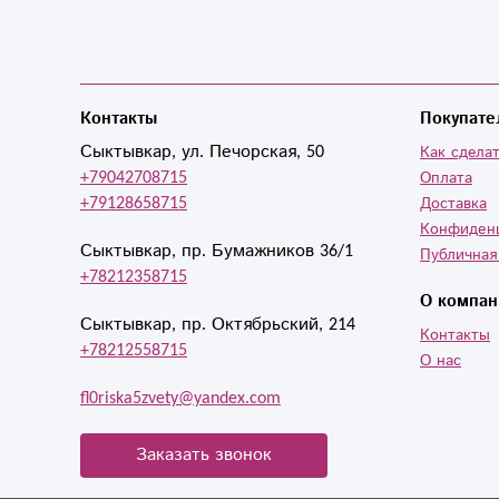
Контакты
Покупате
Сыктывкар, ул. Печорская, 50
Как сделат
+79042708715
Оплата
+79128658715
Доставка
Конфиден
Сыктывкар, пр. Бумажников 36/1
Публичная
+78212358715
О компан
Сыктывкар, пр. Октябрьский, 214
Контакты
+78212558715
О нас
fl0riska5zvety@yandex.com
Заказать звонок