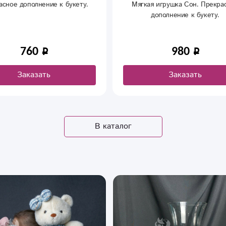
стресс»
я игрушка Сон. Прекрасное
дополнение к букету.
Анти- стресс. Прекрасное допо
к букету.
980
870
Заказать
Заказать
В каталог