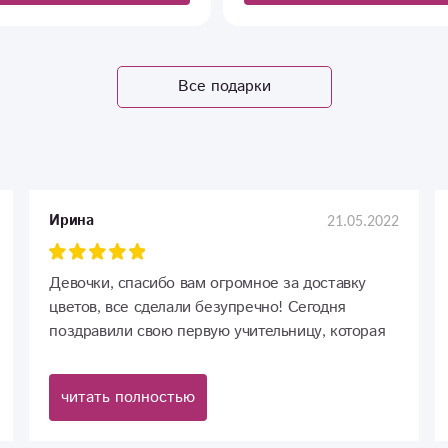
Все подарки
21.05.2022
Ирина
Девочки, спасибо вам огромное за доставку
цветов, все сделали безупречно! Сегодня
поздравили свою первую учительницу, которая
живет в другом городе, как здорово что есть
такая услуга, это очень выручает и лает
читать полностью
возможность сделать чуточку счастливей своих
родных и близких на расстоянии. Девчонки,