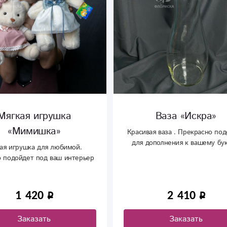
Ваза «Искра»
Кашпо «Деко»
я ваза . Прекрасно подойдет
Стильное кашпо, дополнит 
ополнения к вашему букету.
интерьер и создаст уют до
2 410
760
Заказать
Заказать