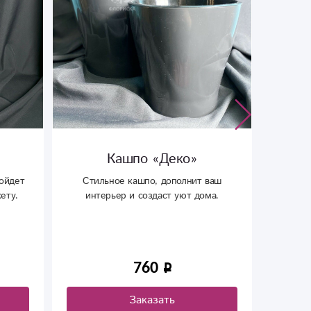
Мягкая игрушка «Панда»
ваш
Мягкая игрушка Панда - батон 80 см, с
ма.
доставкой в Сыктывкаре.
1 690
Заказать