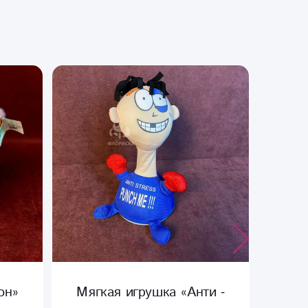
и -
Мягкая игрушка «Кью с
Мяг