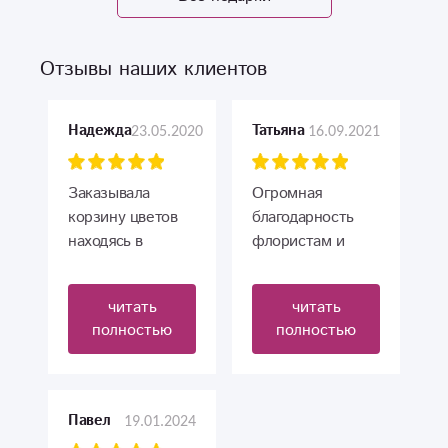
Отзывы наших клиентов
23.05.2020
16.09.2021
Надежда
Татьяна
Заказывала
Огромная
корзину цветов
благодарность
находясь в
флористам и
Москве. Из-за
сотрудникам
карантина не
магазина за
читать
читать
могли приехать и
работу. Букет
полностью
полностью
поздравить.
прекрасный,
Доставили цветы
цветы свежие.
вовремя, наша
Заказ был
бабушка была
оформлен из
19.01.2024
Павел
очень довольна.
Санкт-