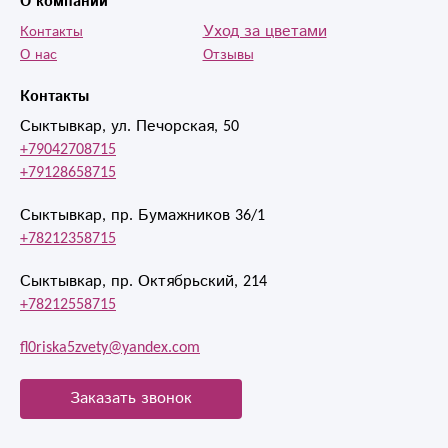
О компании
Уход за цветами
Контакты
О нас
Отзывы
Контакты
Сыктывкар, ул. Печорская, 50
+79042708715
+79128658715
Сыктывкар, пр. Бумажников 36/1
+78212358715
Сыктывкар, пр. Октябрьский, 214
+78212558715
fl0riska5zvety@yandex.com
Заказать звонок