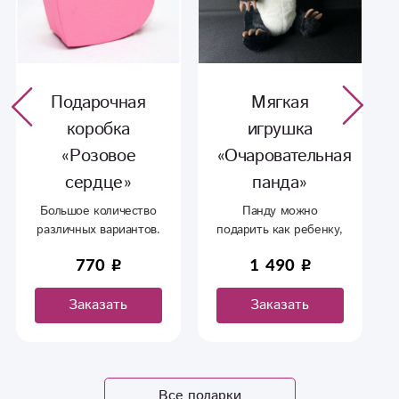
Подарочная
Мягкая
коробка
игрушка
«Розовое
«Очаровательная
сердце»
панда»
Большое количество
Панду можно
различных вариантов.
подарить как ребенку,
так и близкому
770
1 490
человеку. В любом
случае она станет
Заказать
Заказать
символом вашей
любви и заботы.
Все подарки