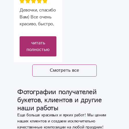
Спасибо Вам
Петербурга около
большое.
11 часов утра, в
Девочки, спасибо
13.10 букет и
Вам) Все очень
шары уже
красиво, быстро,
радовали
четко . ?
получателя. Всё
читать
быстро, удобно.
полностью
Большой выбор
цветов и
сопутствующих
Смотреть все
товаров для
поздравления!
Спасибо!
Фотографии получателей
букетов, клиентов и другие
наши работы
Еще больше красивых и ярких работ! Мы ценим
наших клиентов и создаем исключительно
качественные композиции на любой праздник!