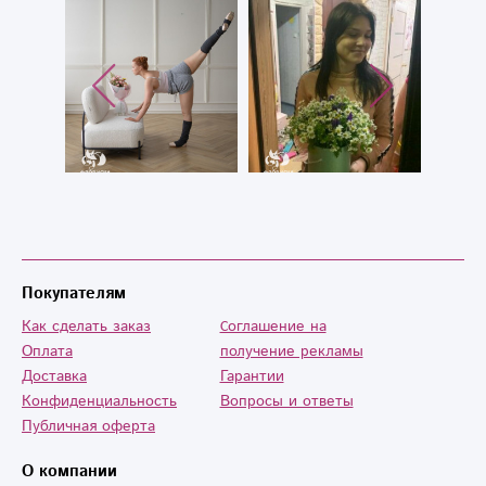
как то согреть
,после потери
Сына.....Доставили
быстро и в срок !
Спасибо вам ,что
Вы есть! За вашу
оперативность,
качество и
душевность ! ❤❤
❤????
Покупателям
Как сделать заказ
Cоглашение на
Оплата
получение рекламы
Доставка
Гарантии
Конфиденциальность
Вопросы и ответы
Публичная оферта
О компании