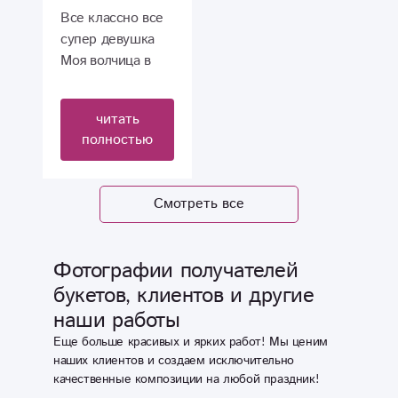
,внезапно умер
Все классно все
?)....Быстро
супер девушка
связались со
Моя волчица в
мной , оформили
восторге. Ставлю
как я просила ,
⭐⭐⭐⭐⭐⭐ из 5.
читать
продукты были
полностью
очень свежие
,качественные и
вкусные !
Смотреть все
Выглядело все
оочень красиво !
И в слюде сверху
Фотографии получателей
при сегодняшней
букетов, клиентов и другие
ситуации с
ковидом !
наши работы
Родителям очень
Еще больше красивых и ярких работ! Мы ценим
все понравилось,
наших клиентов и создаем исключительно
и мне удалось их
качественные композиции на любой праздник!