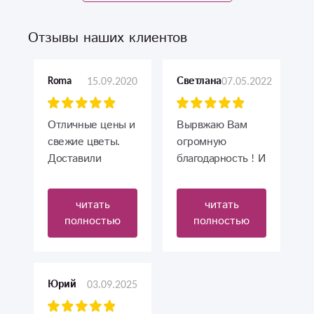
Отзывы наших клиентов
15.09.2020
07.05.2022
Roma
Светлана
Отличные цены и
Вырвжаю Вам
свежие цветы.
огромную
Доставили
благодарность ! И
быстро , жена
Большое
очень рада.
Спасибо !!! ❤
читать
читать
Спасибо
Заказала
полностью
полностью
Мужской мясной
букет из
др.города..... на
Юбилей отцу
03.09.2025
Юрий
мужа, ( который
недавно