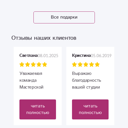
Все подарки
Отзывы наших клиентов
08.01.2025
05.06.2019
Светлана
Кристина
Уважаемая
Выражаю
команда
благодарность
Мастерской
вашей студии
цветов
цветов за
"ФлорИСКа"!
прекрасный
читать
читать
букет невесты!
полностью
полностью
ОГРОМНОЕ ВАМ
Точное
СПАСИБО, ЗА
попадание в