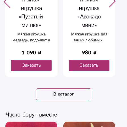
игрушка
игрушка
«Пузатый-
«Авокадо
мишка»
мини»
Мягкая игрушка
Мягкая игрушка для
медведь, подойдет в
ваших любимых !
качестве подарка
1 090
980
родным и близким.
Заказать
Заказать
В каталог
Часто берут вместе