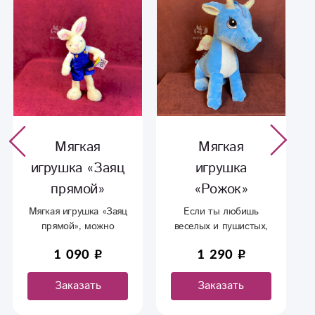
Мягкая
Мягкая
игрушка «Заяц
игрушка
прямой»
«Рожок»
Мягкая игрушка «Заяц
Если ты любишь
прямой», можно
веселых и пушистых,
поменять
то эти милые
1 090
1 290
направление ног.
животные как раз для
тебя
Заказать
Заказать