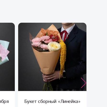
йка»
Букет сборный «День
Цве