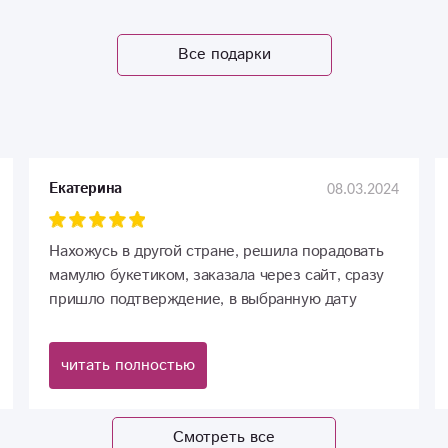
Все подарки
08.03.2024
Екатерина
Нахожусь в другой стране, решила порадовать
мамулю букетиком, заказала через сайт, сразу
пришло подтверждение, в выбранную дату
доставили все вовремя, букетик потрясающий!
Радует, что никаких лишних обзвонов или спама
читать полностью
не было, это огромный плюс)
Смотреть все