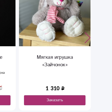
шка
Набор из 25 Шаров
»
«Влюблен»
Шары сердца с гелием . 25 штук
воздушных красных сердечек. Милый
подарок на день рождения, день
6 290
8 990
влюбленных.
Заказать