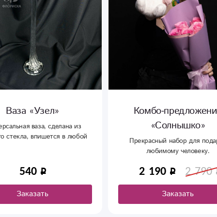
Комбо-предложение
Мягкая игру
«Солнышко»
«Зайчонок
Прекрасный набор для подарка
любимому человеку.
2 190
2 790
1 310
Заказать
Заказать