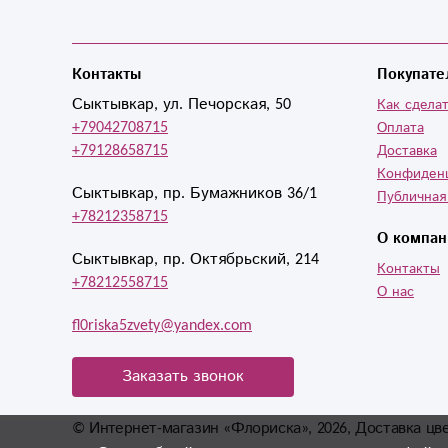
Контакты
Покупате
Сыктывкар, ул. Печорская, 50
Как сделат
+79042708715
Оплата
+79128658715
Доставка
Конфиден
Сыктывкар, пр. Бумажников 36/1
Публичная
+78212358715
О компан
Сыктывкар, пр. Октябрьский, 214
Контакты
+78212558715
О нас
fl0riska5zvety@yandex.com
Заказать звонок
© Интернет-магазин «Флориска», 2026, Доставка цв