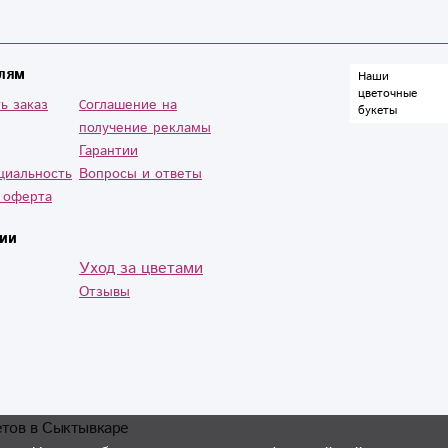
лям
Наши
цветочные
ь заказ
Cоглашение на
букеты
получение рекламы
Гарантии
циальность
Вопросы и ответы
 оферта
ии
Уход за цветами
Отзывы
етов в Сыктывкаре