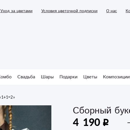
Уход за цветами
Условия цветочной подписки
О нас
К
Комбо
Свадьба
Шары
Подарки
Цветы
Композиции
«1+1=2»
Сборный бук
4 190