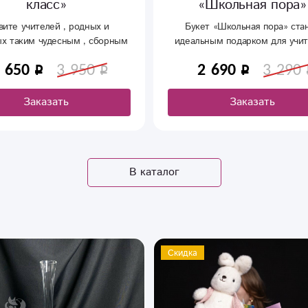
Школьная пора»
Красивый, нежный букет пер
учителю...
т «Школьная пора» станет
ным подарком для учителя в
начала нового учебного года.
 690
3 290
1 290
2 490
е сочетание свежих цветов
ено атмосферой праздника и
ренней радости. Кустовая
Заказать
Заказать
антема - 3 шт Роза - 2 шт
 - 3 шт Оформление Вставка -
Топпер - 1 шт
В каталог
дка