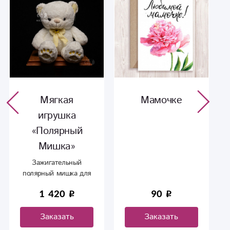
Мягкая
Мамочке
игрушка
«Полярный
Мишка»
Зажигательный
полярный мишка для
вас и для ваших
1 420
90
близких
Заказать
Заказать