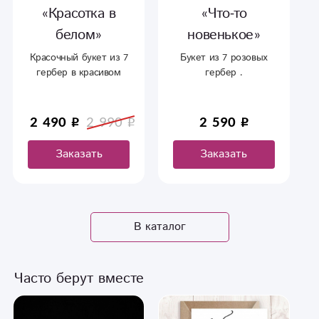
«Красотка в
«Что-то
белом»
новенькое»
Красочный букет из 7
Букет из 7 розовых
гербер в красивом
гербер .
оформление.
Удивительный сорт
Гербер , для
ценителей чего-то
2 490
2 990
2 590
интересного и
нового!
Заказать
Заказать
В каталог
Часто берут вместе