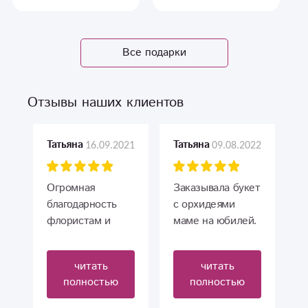
Все подарки
Отзывы наших клиентов
16.09.2021
09.08.2022
Татьяна
Татьяна
Огромная
Заказывала букет
благодарность
с орхидеями
флористам и
маме на юбилей.
сотрудникам
Получился очень
магазина за
красивый! Всё
читать
читать
работу. Букет
очень
полностью
полностью
прекрасный,
понравилось,
цветы свежие.
быстро