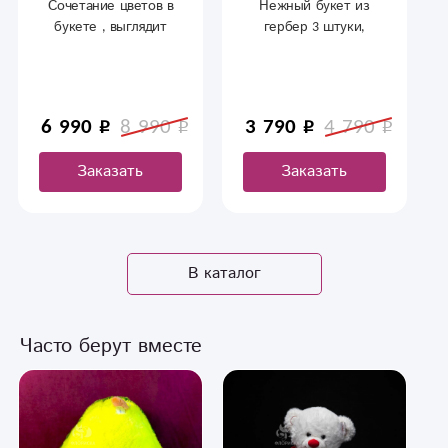
Нежный букет из
Сочетание цветов в
гербер 3 штуки,
букете , выглядит
кустовой хризантемы
шикарно. Ароматная
3 штуки, матрикарии 3
роза , гвоздика и
штуки, гвоздики 3
свежая зелень в
штуки , порадуют
оформлении помогут
6 990
8 990
3 790
4 790
вашу любимую.
удивить вашу вторую
половинку
Заказать
Заказать
В каталог
Часто берут вместе