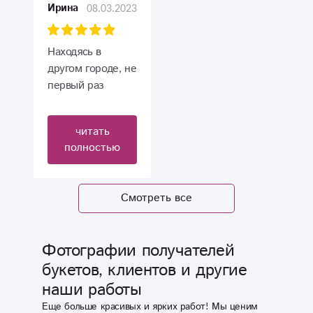
Удобно. Отчёт по
08.03.2023
Ирина
фото. Спасибо
большое.
Находясь в
другом городе, не
первый раз
заказываем
цветы для
читать
родственников.
полностью
Всегда всё
красиво, быстро
и чётко. Спасибо
Смотреть все
Вам большое за
доставленные
радости и
Фотографии получателей
переживания!!!
букетов, клиентов и другие
наши работы
Еще больше красивых и ярких работ! Мы ценим