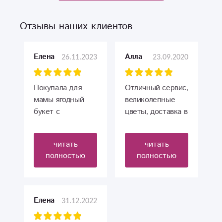
Отзывы наших клиентов
26.11.2023
23.09.2020
Елена
Алла
Покупала для
Отличный сервис,
мамы ягодный
великолепные
букет с
цветы, доставка в
клубникой и
срок, очень
голубикой. Букет
демократичные
читать
читать
шикарный, ягод
цены, сотрудники
полностью
полностью
МНОГО и они
всегда на связи.
вкусные.
Девочки, спасибо
Оформлен букет
вам за вашу
ооочень красиво.
работу, за те
31.12.2022
Елена
Все остались в
эмоции которые
восторге от такой
вы доставляете