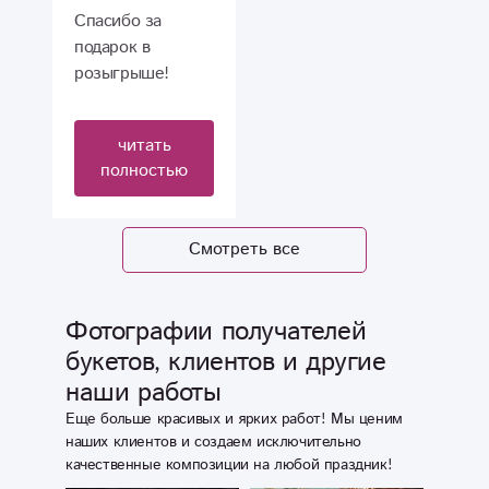
красоты ? Мое
людям. Все очень
Спасибо за
желание
достойно и на
подарок в
выделиться
уровне.
розыгрыше!
исполнилось на
Рекомендую
Спасибо за розы,
100%. Если хотите
всем!
дочь довольна, у
читать
, чтобы букет
неё сегодня день
полностью
выглядел красиво
рождения??????
и эффективно,
композиция с
Смотреть все
клубникой -
идеально для
этого подойдёт.
Фотографии получателей
Огромное
букетов, клиентов и другие
спасибо всему
коллективу и
наши работы
дальнейшего вам
Еще больше красивых и ярких работ! Мы ценим
процветания ?
наших клиентов и создаем исключительно
качественные композиции на любой праздник!