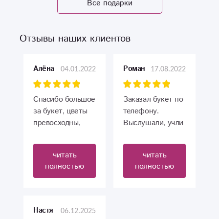
Все подарки
Отзывы наших клиентов
04.01.2022
17.08.2022
Алёна
Роман
Спасибо большое
Заказал букет по
за букет, цветы
телефону.
превосходны,
Выслушали, учли
именно то, что я
все пожелания.
заказывала.
Собрали и
читать
читать
Очень красиво.
доставили очень
полностью
полностью
быстро!!! Букет
шикарный, цена
очень
порадовала!!!
06.12.2025
Настя
Молодцы!!!