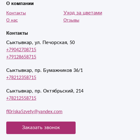
О компании
Уход за цветами
Контакты
О нас
Отзывы
Контакты
Сыктывкар, ул. Печорская, 50
+79042708715
+79128658715
Сыктывкар, пр. Бумажников 36/1
+78212358715
Сыктывкар, пр. Октябрьский, 214
+78212558715
fl0riska5zvety@yandex.com
Заказать звонок