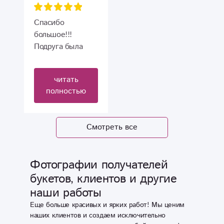
Рекомендую!!!
Спасибо
большое!!!
Подруга была
очень
шокирована
читать
таким классным
полностью
и неожиданным
подарком. Он
вышел просто
Смотреть все
чудесным и
красивым❤️
Фотографии получателей
букетов, клиентов и другие
наши работы
Еще больше красивых и ярких работ! Мы ценим
наших клиентов и создаем исключительно