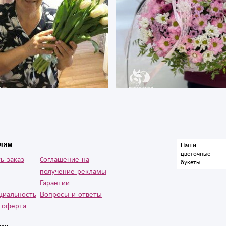
лям
Наши
цветочные
ь заказ
Cоглашение на
букеты
получение рекламы
Гарантии
циальность
Вопросы и ответы
 оферта