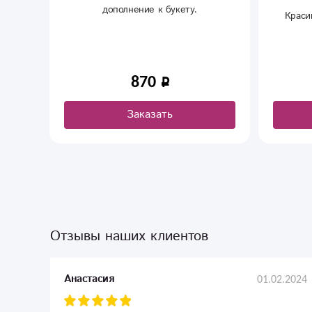
олнение к букету.
Красивые и необычные открытк
ручной работы.
870
220
Заказать
Заказать
Отзывы наших клиентов
01.02.2024
Анастасия