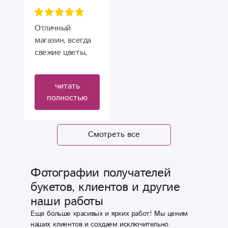
Заказываю букет
и уже не
беспокоюсь о
Отличный
доставке, потому
магазин, всегда
что магазин всё
свежие цветы,
сам
доступные цены.
организовывает.
читать
Рекомендую.
полностью
Хотелось бы
только побольше
вариантов с
Смотреть все
корзинами со
сладким.
Фотографии получателей
букетов, клиентов и другие
наши работы
Еще больше красивых и ярких работ! Мы ценим
наших клиентов и создаем исключительно