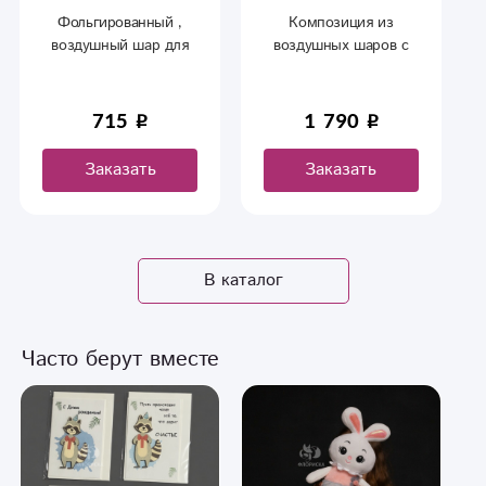
Фольгированный ,
Композиция из
воздушный шар для
воздушных шаров с
девочек.
надписями,
фольгированный пупс
.
715
1 790
Заказать
Заказать
В каталог
Часто берут вместе