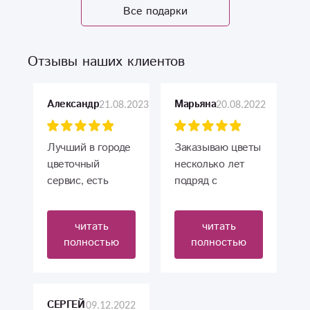
Все подарки
Отзывы наших клиентов
21.08.2023
20.08.2022
Александр
Марьяна
Лучший в городе
Заказываю цветы
цветочный
несколько лет
сервис, есть
подряд с
выбор и все
доставкой.
удобно, спасибо
Всегда шикарные
читать
читать
Вам! Всем
букеты, доставка
полностью
полностью
рекомендую.
на высшем
уровне. Продавец
всегда быстро
отвечает.
09.12.2022
СЕРГЕЙ