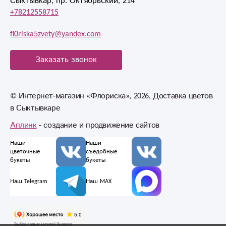
Сыктывкар, пр. Октябрьский, 214
+78212558715
fl0riska5zvety@yandex.com
Заказать звонок
© Интернет-магазин «Флориска», 2026, Доставка цветов
в Сыктывкаре
Аплинк
- создание и продвижение сайтов
Наши
Наши
цветочные
съедобные
букеты
букеты
Наш Telegram
Наш MAX