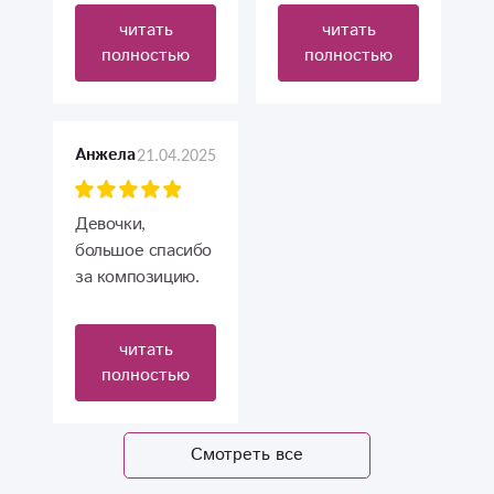
высшем уровне.
Спасибо за
читать
читать
Получатель
действительно
полностью
полностью
осталась очень
качественный
довольна))
сервис! Доставка
Спасибо за
моментальная!
работу!)
Спасибо !
21.04.2025
Анжела
Девочки,
большое спасибо
за композицию.
Заказывала
цветы в шляпной
читать
коробке на
полностью
юбилей дочери.
Собрали
шикарный букет.
Смотреть все
Рекомендую!