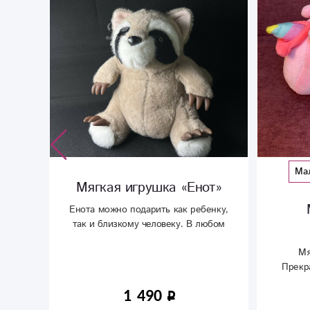
Ма
Мягкая игрушка «Енот»
Енота можно подарить как ребенку,
так и близкому человеку. В любом
ол к
случае она станет символом вашей
.
Мя
любви и заботы.
Прекр
1 490