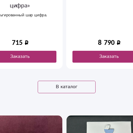
цифра»
ьгированный шар цифра.
715
8 790
Заказать
Заказать
В каталог