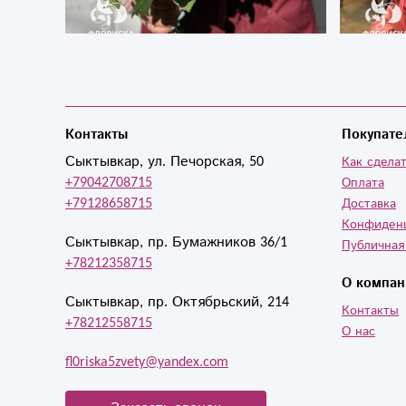
Контакты
Покупате
Сыктывкар, ул. Печорская, 50
Как сделат
+79042708715
Оплата
+79128658715
Доставка
Конфиден
Сыктывкар, пр. Бумажников 36/1
Публичная
+78212358715
О компан
Сыктывкар, пр. Октябрьский, 214
Контакты
+78212558715
О нас
fl0riska5zvety@yandex.com