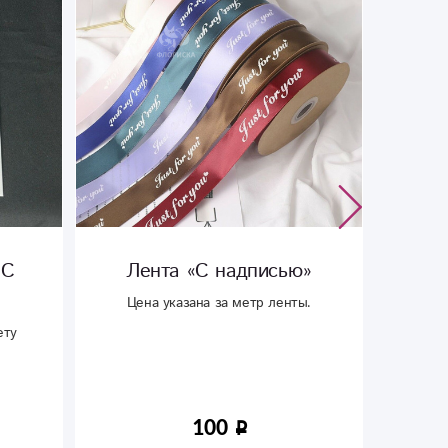
«С
Лента «С надписью‎»
Мя
Цена указана за метр ленты.
ету
Мягкая
см,
100