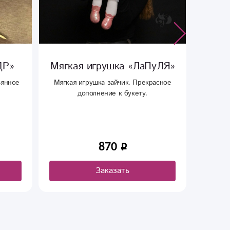
ДР»
Мягкая игрушка «ЛаПуЛЯ»
Мягк
вянное
Мягкая игрушка зайчик. Прекрасное
Прекр
дополнение к букету.
870
Заказать