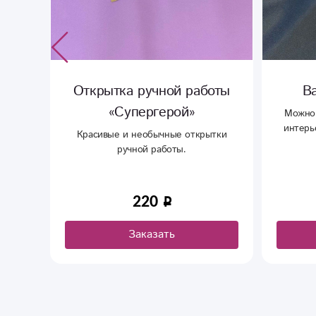
а
Открытка ручной работы
В
«Супергерой»
Можно 
интерь
ных
Красивые и необычные открытки
уют
ручной работы.
220
Заказать