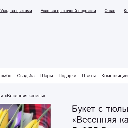
Уход за цветами
Условия цветочной подписки
О нас
К
Комбо
Свадьба
Шары
Подарки
Цветы
Композиции
ми «Весенняя капель»
Букет с тюл
«Весенняя к