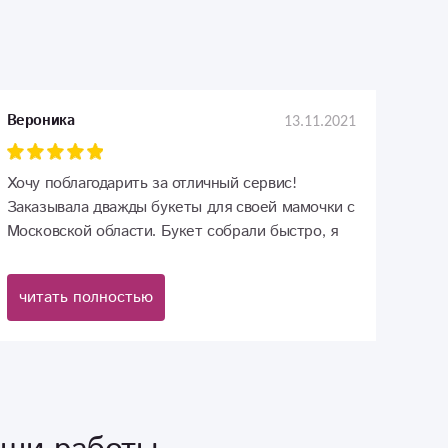
13.11.2021
Вероника
Хочу поблагодарить за отличный сервис!
Заказывала дважды букеты для своей мамочки с
Московской области. Букет собрали быстро, я
оплатила онлайн и в течение часа доставили
букет! Прислали фото букета, которое
читать полностью
полностью соответствовало доставленному.
Мама довольна! Цветы наисвежайшие! Всем
рекомендую заказывать цветы именно
у.,,Флориски''!!!