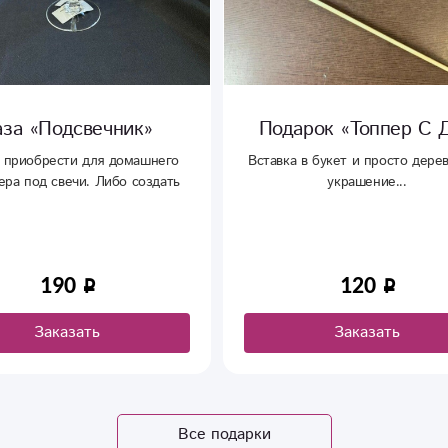
аза «Подсвечник»
Подарок «Топпер С 
приобрести для домашнего
Вставка в букет и просто дере
ера под свечи. Либо создать
украшение...
ные композиции в данных
емкостях.
190
120
Заказать
Заказать
Все подарки