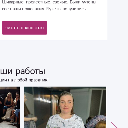
Шикарные, прелестные, свежие. Были учтены
все наши пожелания. Букеты получились
яркими, сочными, нежными, просто
божественными. Причём цена приятно удивила
читать полностью
в нынешнее время. Спасибо. Обязательно
будем советовать знакомым.
аши работы
ции на любой праздник!