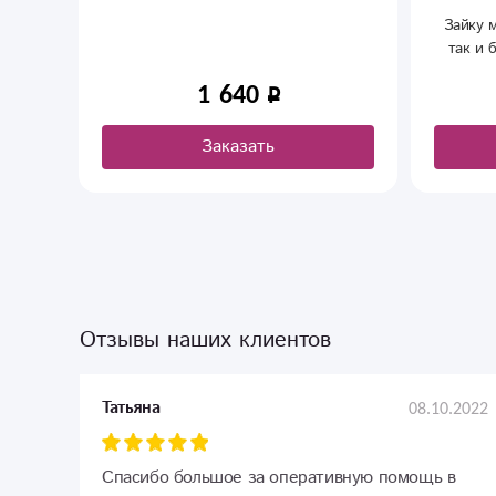
Зайку можно подарить как р
так и близкому человеку. 
случае она станет символо
1 640
2 790
любви и заботы.
Заказать
Заказать
Отзывы наших клиентов
08.10.2022
Татьяна
Спасибо большое за оперативную помощь в