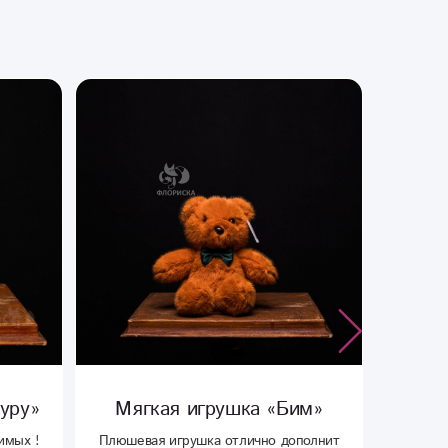
ягкая игрушка «Бим»
Открытка ручной р
«С Днем Рожден
евая игрушка отлично дополнит