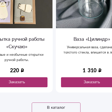
Ваза «Цилиндр»
Мягкая игруш
бант
Универсальная ваза, сделана из
толстого стекла, впишется в любой
Мягкий медведь с 
интерьер.
универсальный 
плюшевы
1 310
650
Заказать
Заказ
В каталог