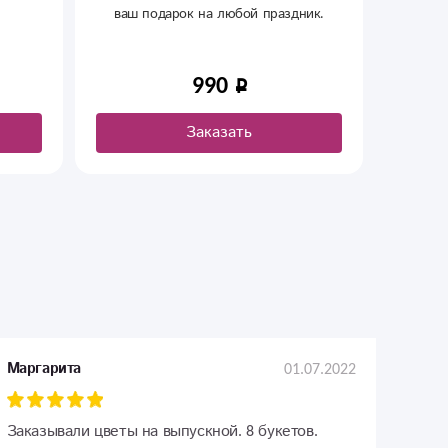
ш подарок на любой праздник.
Красивые и необычные от
т радовать вас и дарить тепло!
ручной работы.
990
220
Заказать
Заказать
01.07.2022
Маргарита
Заказывали цветы на выпускной. 8 букетов.