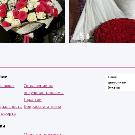
лям
Наши
цветочные
ь заказ
Cоглашение на
букеты
получение рекламы
Гарантии
циальность
Вопросы и ответы
 оферта
ии