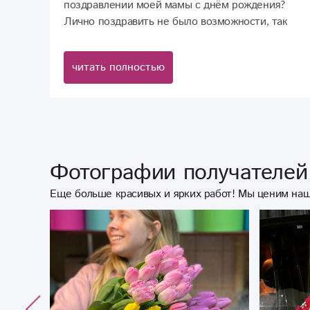
поздравлении моей мамы с днём рождения?
Лично поздравить не было возможности, так
как я живу в другом городе. Мамочка была
растрогана до слез, говорит, что ей ещё никогда
читать полностью
в жизни не делали подобные сюрпризы
Фотографии получателей 
Еще больше красивых и ярких работ! Мы ценим наш