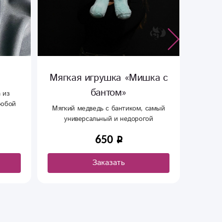
ка «Мишка с
Мягкая игрушка «Бим»
ом»
Плюшевая игрушка отлично дополнит
ваш подарок на любой праздник.
бантиком, самый
Будет радовать вас и дарить тепло!
и недорогой
й друг
990
ать
Заказать