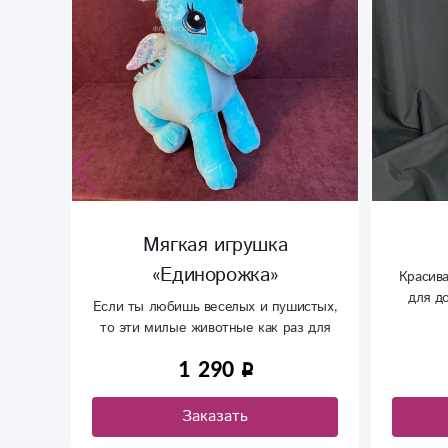
Ваза «Искра»
Мягк
Красивая ваза . Прекрасно подойдет
для дополнения к вашему букету.
истых,
Прекр
з для
2 410
Заказать