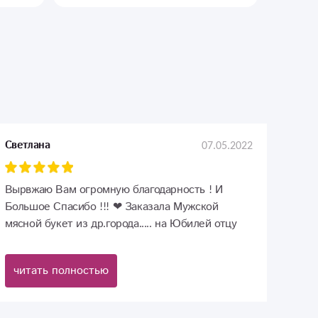
07.05.2022
Светлана
Вырвжаю Вам огромную благодарность ! И
Большое Спасибо !!! ❤ Заказала Мужской
мясной букет из др.города..... на Юбилей отцу
мужа, ( который недавно ,внезапно умер
?)....Быстро связались со мной , оформили как я
читать полностью
просила , продукты были очень свежие
,качественные и вкусные ! Выглядело все
оочень красиво ! И в слюде сверху при