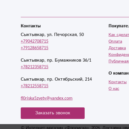
Контакты
Покупате
Сыктывкар, ул. Печорская, 50
Как сделат
+79042708715
Оплата
+79128658715
Доставка
Конфиден
Сыктывкар, пр. Бумажников 36/1
Публичная
+78212358715
О компан
Сыктывкар, пр. Октябрьский, 214
Контакты
+78212558715
О нас
fl0riska5zvety@yandex.com
Заказать звонок
© Интернет-магазин «Флориска», 2026, Доставка цв