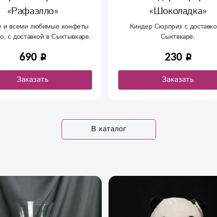
«Шоколадка»
«Ферреро Роше»
ер Сюрприз с доставкой в
Вкусные шоколадные конфет
Сыктвкаре.
доставкой в Сыктывкаре
230
1 590
Заказать
Заказать
В каталог