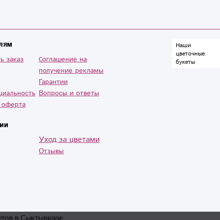
лям
Наши
цветочные
ь заказ
Cоглашение на
букеты
получение рекламы
Гарантии
циальность
Вопросы и ответы
 оферта
ии
Уход за цветами
Отзывы
етов в Сыктывкаре