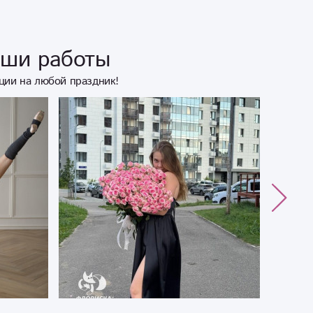
сегодняшней ситуации с ковидом ! Родителям
очень все понравилось, и мне удалось их как то
согреть ,после потери Сына.....Доставили
аши работы
быстро и в срок ! Спасибо вам ,что Вы есть! За
вашу оперативность, качество и душевность ! ❤
ции на любой праздник!
❤❤????