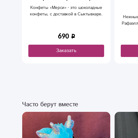
«Рафаэлло»
адные
каре.
Нежные и всеми любимые конфеты
Кинд
ным
Рафаэлло, с доставкой в Сыктывкаре.
ов
690
Заказать
Часто берут вместе