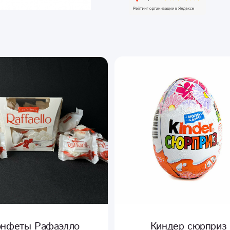
Киндер сюрприз
Конфеты Ферреро Р