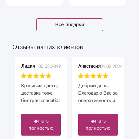
Все подарки
Отзывы наших клиентов
05.03.2019
01.02.2024
Лидия
Анастасия
Красивые цветы,
Добрый день.
доставка тоже
Благодарю Вас за
быстрая спасибо!
оперативность и
миленький,
симпатичный
читать
читать
букет.
полностью
полностью
Пишет Санкт-
Петербург ❤️