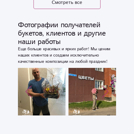
Смотреть все
поздравить
сестру.
Доставили букет
Фотографии получателей
вовремя,
букетов, клиентов и другие
замечательные
наши работы
цветы! Спасибо,
что прислали
Еще больше красивых и ярких работ! Мы ценим
фото-отчет)
наших клиентов и создаем исключительно
качественные композиции на любой праздник!
Желаю
процветания
вашему бизнесу