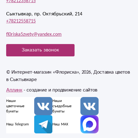
+78212358715
Сыктывкар, пр. Октябрьский, 214
+78212558715
fl0riska5zvety@yandex.com
Заказать звонок
© Интернет-магазин «Флориска», 2026, Доставка цветов
в Сыктывкаре
Аплинк
- создание и продвижение сайтов
Наши
Наши
цветочные
съедобные
букеты
букеты
Наш Telegram
Наш MAX