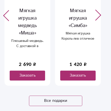
Мягкая
Мягкая
игрушка
игрушка
медведь
«Симба»
«Миша»
Мягкая игрушка
Король-лев отличное
Плюшевый медведь.
дополнение к букету
С доставкой в
или в качестве
Сыктывкаре.
подарка фанатом
мультика .
2 690
1 420
Заказать
Заказать
Все подарки