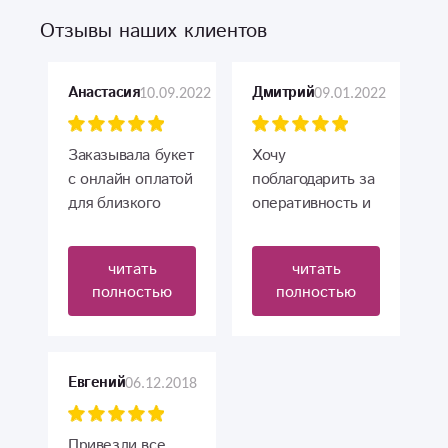
Отзывы наших клиентов
10.09.2022
09.01.2022
Анастасия
Дмитрий
Заказывала букет
Хочу
с онлайн оплатой
поблагодарить за
для близкого
оперативность и
человека. Букет
качество!
красивый,
Букет собрали
читать
читать
доставили во
быстро и
полностью
полностью
время и бабушка
красиво.
в восторге ?
Спасибо большое
☺️
06.12.2018
Евгений
Привезли все