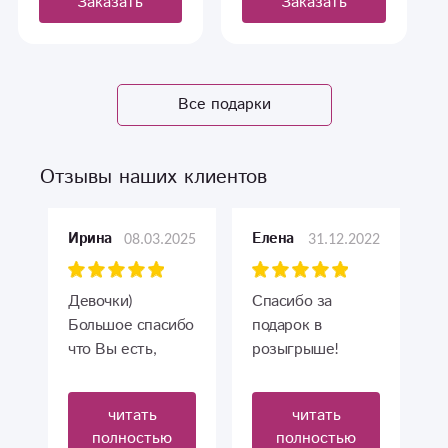
Заказать
Заказать
Все подарки
Отзывы наших клиентов
08.03.2025
31.12.2022
Ирина
Елена
Девочки)
Спасибо за
Большое спасибо
подарок в
что Вы есть,
розыгрыше!
всегда
Спасибо за розы,
заказываем
дочь довольна, у
читать
читать
только у Вас,
неё сегодня день
полностью
полностью
быстро ,всегда
рождения??????