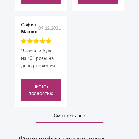
свежие и
красивые цветы)
С праздником
София
09.12.2021
Вас 8
Мартин
марта,любви и
процветания)
Заказали букет
из 101 розы на
день рождения
мамы. Доставка
была вовремя,
читать
букет очень
полностью
шикарный и
отличного
качества!
Смотреть все
Заказываем
здесь второй раз.
Очень довольны!