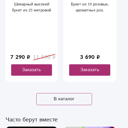
Шикарный высокий
Букет из 19 розовых,
букет из 25 метровой
ароматных роз.
розы (длина стебля 90
Подарок по поводу и
см) в оформлении.
без .
Солидный подарок
для руководителя,
любимого мужчины
или на важное
событие. Купить
7 290
11 590
3 690
длинные розы в
Сыктывкаре можно
Заказать
Заказать
круглосуточно.
В каталог
Часто берут вместе