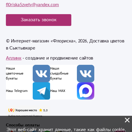
fl0riska5zvety@yandex.com
Заказать звонок
© Интернет-магазин «Флориска», 2026, Доставка цветов
в Сыктывкаре
Аплинк
- создание и продвижение сайтов
Наши
Наши
цветочные
съедобные
букеты
букеты
Наш Telegram
Наш MAX
×
Способы оплаты
Этот веб-сайт хранит данные, такие как файлы cookie,