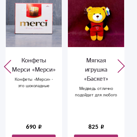
Мягкая
Мягкая
игрушка
игрушка
«Баскет»
«Пиня»
Медведь отлично
Самый стильный
подойдет для любого
пингвин, есть и
спортивного человека,
подруга, в наличии
отличны выбор!
всего 2 пингвина
825
1 750