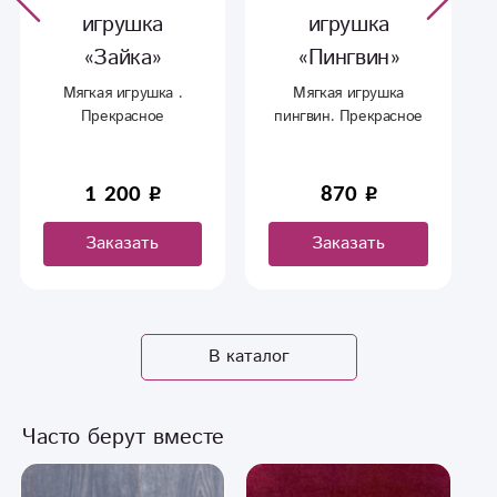
игрушка
игрушка
«Пингвин»
«Крутой
Динозавр»
Мягкая игрушка
пингвин. Прекрасное
Динозавр вам споет и
дополнение к букету.
подарит вам море
улыбок. Дети сразу
870
2 190
узнают эту песенку из
фиксиков
Заказать
Заказать
В каталог
Часто берут вместе