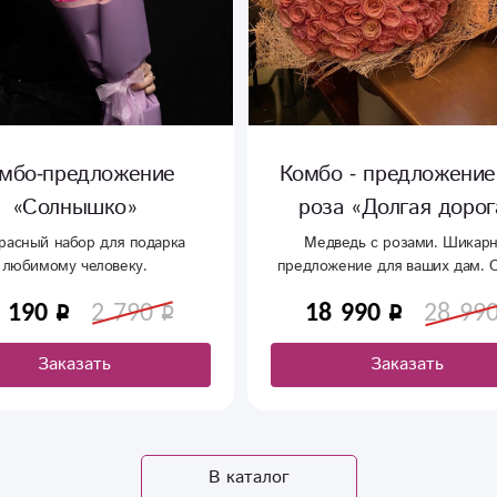
о - предложение 101
Комбо-предложени
а «Долгая дорога»
«Ягодный пудинг»
едь с розами. Шикарное
Данный букет подойдет для 
жение для ваших дам. Самый
нежных, а как правило они же
тляющий подарок: шикарный
все милое и мягкое! Отличный 
 990
28 990
3 590
6 590
з 101 свежей розы и большой
данного товара подойдет имен
вый медведь. Идеально для
той самой.
ны или крупного торжества.
Заказать
Заказать
В каталог