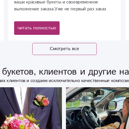
ваши красивые букеты и своевременное
выполнение заказа.Уже не первый раз заказ
делаю у вас,и мне все нравится.Живу в другом
городе, теперь знаю на кого можно положиться!
читать полностью
Желаю успехов и процветания вам!)
Смотреть все
букетов, клиентов и другие н
их клиентов и создаем исключительно качественные компози