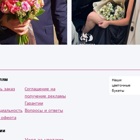
лям
Наши
цветочные
ь заказ
Cоглашение на
букеты
получение рекламы
Гарантии
циальность
Вопросы и ответы
 оферта
ии