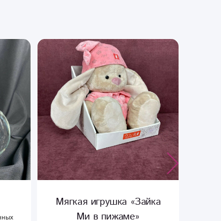
йка
Мягкая игрушка
«Топтыжка»