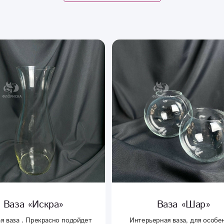
Ваза «Шар»
Мягкая игрушка «За
Ми в пижаме»
ьерная ваза, для особенных