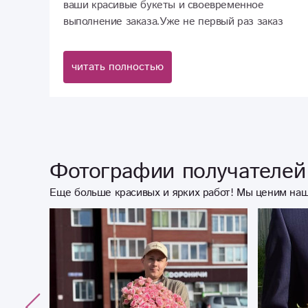
ваши красивые букеты и своевременное
выполнение заказа.Уже не первый раз заказ
делаю у вас,и мне все нравится.Живу в другом
городе, теперь знаю на кого можно положиться!
читать полностью
Желаю успехов и процветания вам!)
Фотографии получателей 
Еще больше красивых и ярких работ! Мы ценим наш