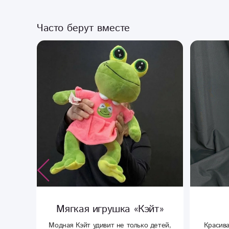
Часто берут вместе
йт»
Ваза «Искра»
детей,
Красивая ваза . Прекрасно подойдет
Интер