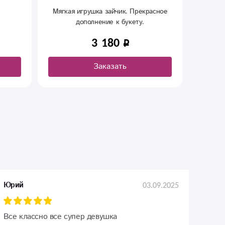
асное
Славный, озорной медвежонок будет
всегда рядом, поделиться своим
теплом и добротой. А смелая улыбка
1 530
и уверенные глазки делают его
неотразимым и особенным.
Заказать
03.09.2025
Юрий
Все классно все супер девушка