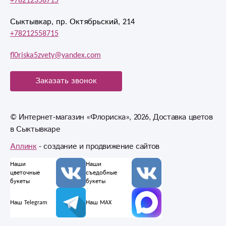
+78212358715
Сыктывкар, пр. Октябрьский, 214
+78212558715
fl0riska5zvety@yandex.com
Заказать звонок
© Интернет-магазин «Флориска», 2026, Доставка цветов
в Сыктывкаре
Аплинк
- создание и продвижение сайтов
Наши
Наши
цветочные
съедобные
букеты
букеты
Наш Telegram
Наш MAX