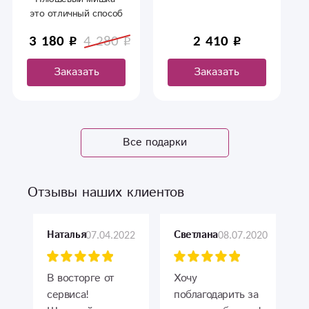
это отличный способ
подарить близкому
3 180
4 280
2 410
человеку заряд
положительных
Заказать
Заказать
эмоций. С доставкой
в Сыктывкаре.
Все подарки
Отзывы наших клиентов
07.04.2022
08.07.2020
Наталья
Светлана
В восторге от
Хочу
сервиса!
поблагодарить за