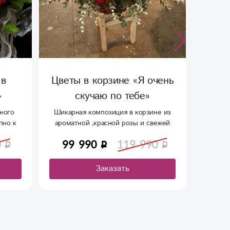
 в
Цветы в корзине «Я очень
»
скучаю по тебе»
«
ного
Шикарная композиция в корзине из
Шикарны
пно к
ароматной ,красной розы и свежей
туки.
зелени . Подойдет в качестве подарка
0
99 990
119 990
любимым друзьям и родственникам
Заказать