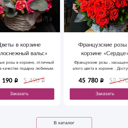
Цветы в корзине
Французские розы
лоснежный вальс»
корзине «Сердце
ые розы в корзине, отличный
Французские розы , насыщен
 в качестве подарка любимым.
алого цвета в корзине . Досту
заказу из 51 штуки и из 101 ш
 190
5 490
45 780
52 27
Заказать
Заказать
В каталог