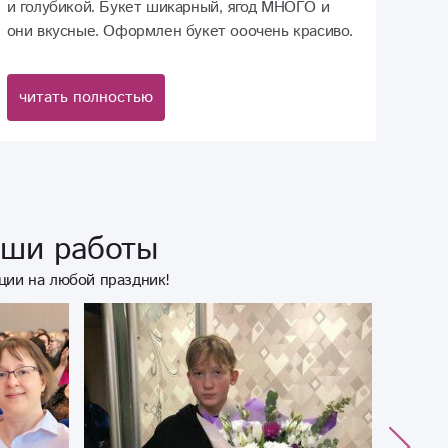
и голубикой. Букет шикарный, ягод МНОГО и
они вкусные. Оформлен букет ооочень красиво.
Все остались в восторге от такой красоты ? Мое
желание выделиться исполнилось на 100%. Если
читать полностью
хотите , чтобы букет выглядел красиво и
эффективно, композиция с клубникой -
идеально для этого подойдёт. Огромное
спасибо всему коллективу и дальнейшего вам
процветания ?
аши работы
ции на любой праздник!