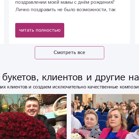
поздравлении моей мамы с днём рождения?
Лично поздравить не было возможности, так
как я живу в другом городе. Мамочка была
растрогана до слез, говорит, что ей ещё никогда
читать полностью
в жизни не делали подобные сюрпризы
Смотреть все
букетов, клиентов и другие н
их клиентов и создаем исключительно качественные компози