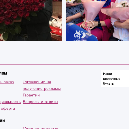
лям
Наши
цветочные
ь заказ
Cоглашение на
букеты
получение рекламы
Гарантии
циальность
Вопросы и ответы
 оферта
ии