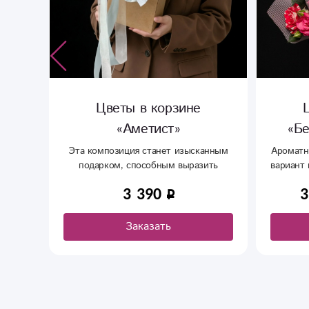
за»
Цветы в корзине
«Аметист»
«Бе
ых
ши
Эта композиция станет изысканным
Ароматн
 срок.
подарком, способным выразить
вариант
 и
самые глубокие чувства и подарить
укву!
3 390
3
незабываемые эмоции. Матрикрия - 4
шт Хризантема - 3 шт Корзинка
Заказать