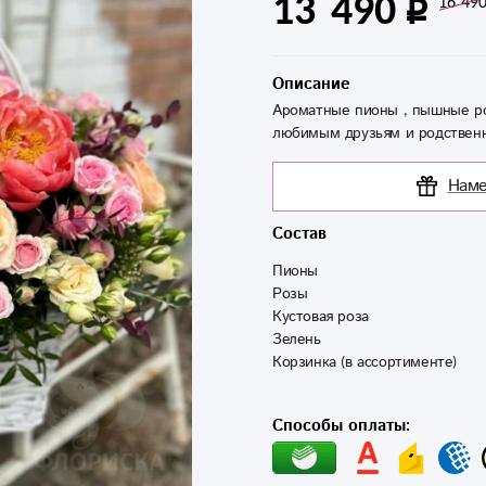
13 490
16 49
Описание
Ароматные пионы , пышные ро
любимым друзьям и родствен
Наме
Состав
Пионы 

Розы 

Кустовая роза 

Зелень 

Способы оплаты: