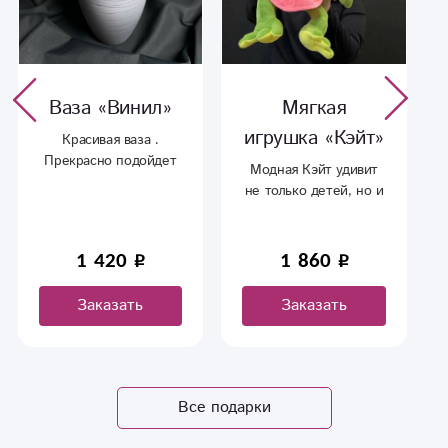
Ваза «Винил»
Мягкая
игрушка «Кэйт»
Красивая ваза .
Прекрасно подойдет
Модная Кэйт удивит
для дополнения к
не только детей, но и
вашему букету.
вас самих ведь в ней
500 грамм конфет,
подходящий подарок
1 420
1 860
к 2023 году.
Заказать
Заказать
Все подарки