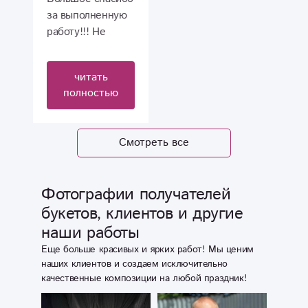
демократичные
за выполненную
цены. Качество,
работу!!! Не
обслуживание,
первый год
скорость - все на
обращаюсь в этот
читать
5-ку и 5
цветочный
полностью
магазин
Флориска!
Учитываются все
Смотреть все
пожелания,
быстро и
качественно
Фотографии получателей
готовятся и
букетов, клиентов и другие
доставляются
наши работы
букеты!!!
Молодцы!!! Браво
Еще больше красивых и ярких работ! Мы ценим
работникам и
наших клиентов и создаем исключительно
качественные композиции на любой праздник!
руководителю
Екатерине