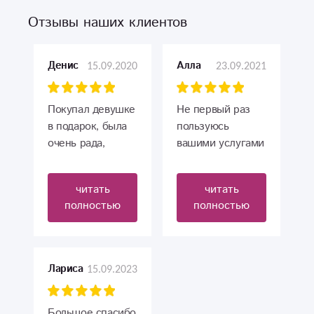
Отзывы наших клиентов
15.09.2020
23.09.2021
Денис
Алла
Покупал девушке
Не первый раз
в подарок, была
пользуюсь
очень рада,
вашими услугами
собирают букеты
и всегда все на
от души)
высоте. Букеты
читать
читать
из свежих и
полностью
полностью
красивых цветов,
доставка как
всегда во время.
Огромное
15.09.2023
Лариса
спасибо за
замечательные
букеты и
Большое спасибо