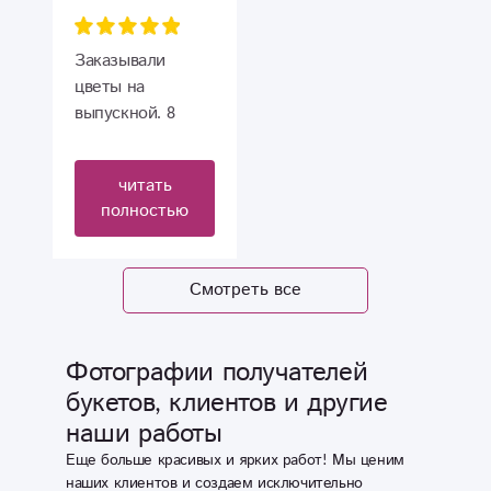
очень любит
розы. А тут в
себя не может
Заказывали
прийти от такой
цветы на
красоты. Спасибо
выпускной. 8
Вам!!!
букетов.
Шикарные,
читать
прелестные,
полностью
свежие. Были
учтены все наши
пожелания.
Смотреть все
Букеты
получились
яркими, сочными,
Фотографии получателей
нежными, просто
букетов, клиентов и другие
божественными.
наши работы
Причём цена
приятно удивила
Еще больше красивых и ярких работ! Мы ценим
в нынешнее
наших клиентов и создаем исключительно