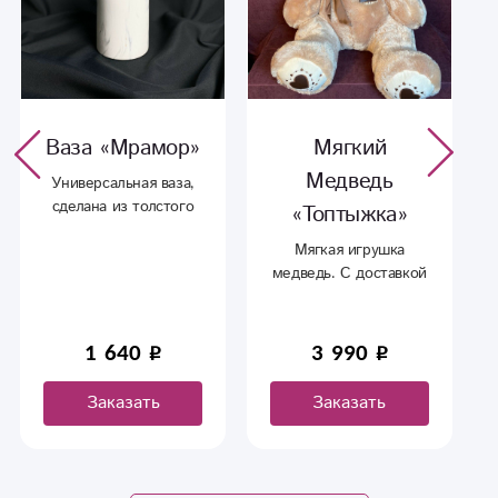
Мягкий
Мягкая
Медведь
игрушка «Ёжь»
«Топтыжка»
Хорошая мягкая
игрушка Ёжь. Цвета в
Мягкая игрушка
ассортименте.
медведь. С доставкой
в Сыктывкаре.
3 990
540
Заказать
Заказать