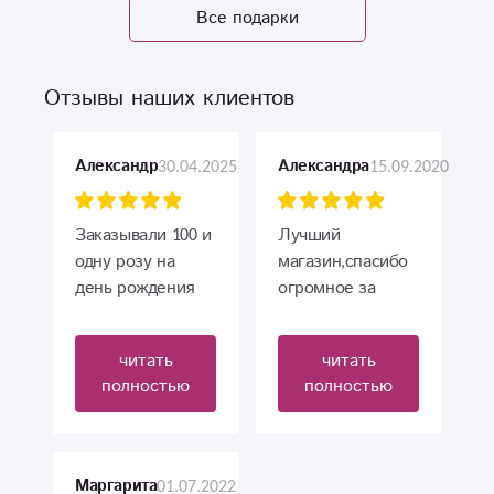
Все подарки
Отзывы наших клиентов
30.04.2025
15.09.2020
Александр
Александра
Заказывали 100 и
Лучший
одну розу на
магазин,спасибо
день рождения
огромное за
подруге, причем
такую красоту!
живём в разных
Знают своё дело!
читать
читать
городах. Все
полностью
полностью
пришло точно ко
времени.
Именинница в
восторге, она
01.07.2022
Маргарита