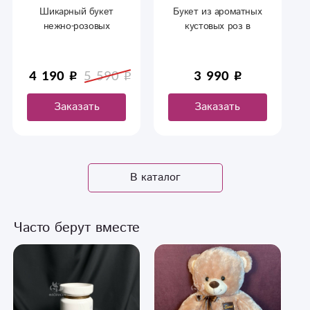
Букет из ароматных
Шикарные , яркие ,
кустовых роз в
кустовые розы.
крафтовой упаковке.
Шикарный букет в
качестве подарка
любимой в ее
3 990
6 590
9 490
праздник
Заказать
Заказать
В каталог
Часто берут вместе