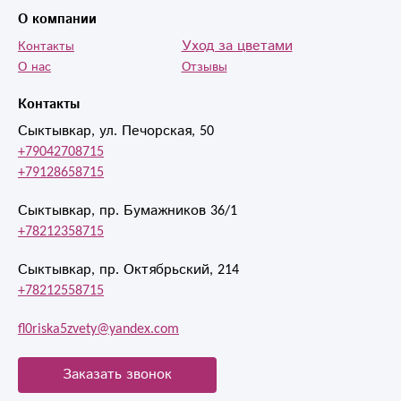
О компании
Уход за цветами
Контакты
О нас
Отзывы
Контакты
Сыктывкар, ул. Печорская, 50
+79042708715
+79128658715
Сыктывкар, пр. Бумажников 36/1
+78212358715
Сыктывкар, пр. Октябрьский, 214
+78212558715
fl0riska5zvety@yandex.com
Заказать звонок