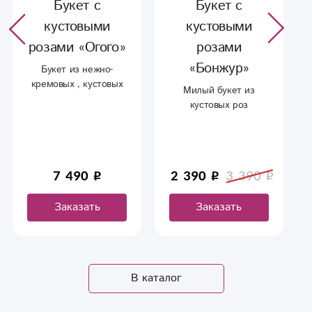
Букет с
Букет с
кустовыми
кустовыми
розами «Огого»
розами
«Бонжур»
Букет из нежно-
кремовых , кустовых
Милый букет из
роз в оформлении.
кустовых роз
персикового оттенка.
Подойдет на подарок
любимым и близким.
7 490
2 390
3 390
Заказать
Заказать
В каталог