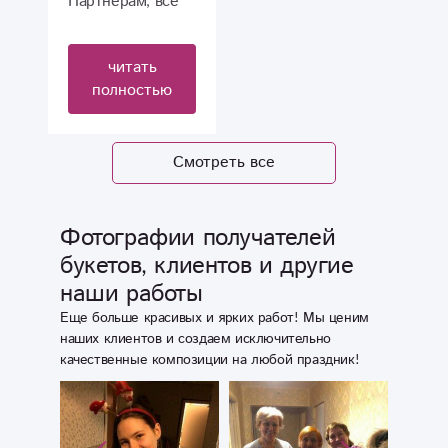
Партнерам, все
прошло отлично!
Спасибо за
читать
действительно
полностью
качественный
сервис! Доставка
моментальная!
Смотреть все
Спасибо !
Фотографии получателей
букетов, клиентов и другие
наши работы
Еще больше красивых и ярких работ! Мы ценим
наших клиентов и создаем исключительно
качественные композиции на любой праздник!