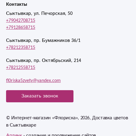
Контакты
Сыктывкар, ул. Печорская, 50
+79042708715
+79128658715
Сыктывкар, пр. Бумажников 36/1
+78212358715
Сыктывкар, пр. Октябрьский, 214
+78212558715
fl0riska5zvety@yandex.com
Заказать звонок
© Интернет-магазин «Флориска», 2026, Доставка цветов
в Сыктывкаре
Аплинк
- создание и продвижение сайтов