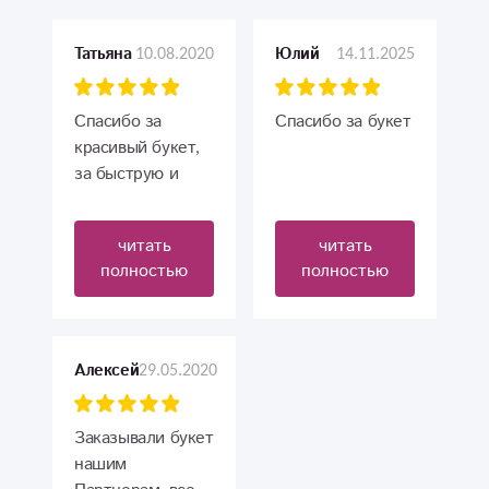
10.08.2020
14.11.2025
Татьяна
Юлий
Спасибо за
Спасибо за букет
красивый букет,
за быструю и
своевременную
доставку! Круто,
читать
читать
что из Москвы я,
полностью
полностью
благодаря Вам,
поздравила маму
с ДР!
29.05.2020
Алексей
Заказывали букет
нашим