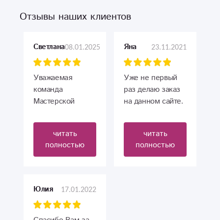
Отзывы наших клиентов
08.01.2025
23.11.2021
Светлана
Яна
Уважаемая
Уже не первый
команда
раз делаю заказ
Мастерской
на данном сайте.
цветов
Заказывала и
"ФлорИСКа"!
букеты из живых
читать
читать
цветов, и
полностью
полностью
ОГРОМНОЕ ВАМ
съедобные
СПАСИБО, ЗА
букеты. Один раз
ОТЛИЧНУЮ
сладкий с
РАБОТУ!
конфетами и
17.01.2022
Юлия
шоколадками,
Заказываю у Вас
другой раз
букет повторно и
«мужской» с