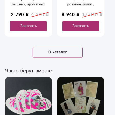
пышных, ароматных
розовые лилии ,
лилий.
отлично послужит в
2 790
4 390
8 940
17 040
качестве подарка
любимым
Заказать
Заказать
В каталог
Часто берут вместе