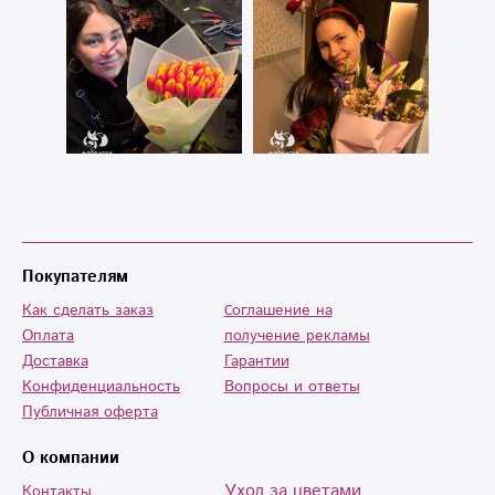
распечатать
Доставили
подарок-ваучер
красивый и
на принтере,
качественный
пошли на встречу
букет.
сделали все
качественно и
без доплат.
Вообщем
именинница была
очень довольна.
Спасибо ещё раз
Покупателям
за Ваш
Как сделать заказ
Cоглашение на
профессионализм.
Оплата
получение рекламы
Доставка
Гарантии
Конфиденциальность
Вопросы и ответы
Публичная оферта
О компании
Уход за цветами
Контакты