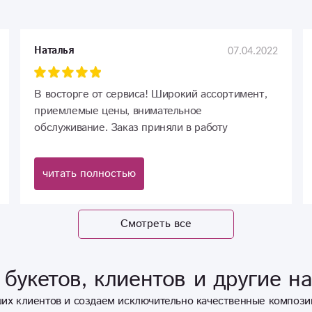
07.04.2022
Наталья
В восторге от сервиса! Широкий ассортимент,
приемлемые цены, внимательное
обслуживание. Заказ приняли в работу
моментально. Заказ делала из другого города,
получатель не знал о подарке, тем не менее всё
читать полностью
было доставлено вовремя и сюрприз получился.
Молодцы! Успехов, процветания и благодарных
клиентов!
Смотреть все
букетов, клиентов и другие н
их клиентов и создаем исключительно качественные компози