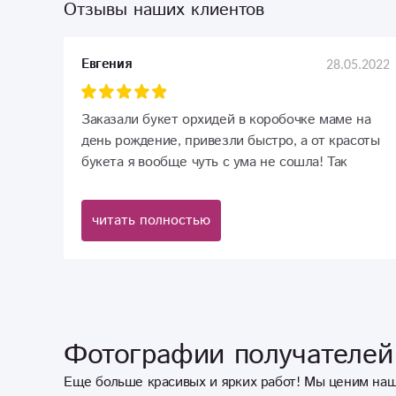
Отзывы наших клиентов
28.05.2022
Евгения
Заказали букет орхидей в коробочке маме на
день рождение, привезли быстро, а от красоты
букета я вообще чуть с ума не сошла! Так
нежно и гармонично, флористы просто
волшебники своего дела! Отдельное спасибо
читать полностью
курьеру за беспроблемную доставку букета,
спасибо большое!
Фотографии получателей 
Еще больше красивых и ярких работ! Мы ценим наш