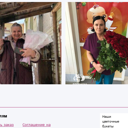
лям
Наши
цветочные
ь заказ
Cоглашение на
букеты