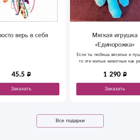
 верь в себя
Мягкая игрушка
«Единорожка»
Если ты любишь веселых и пушистых,
то эти милые животные как раз для
тебя
45.5
1 290
аказать
Заказать
Все подарки