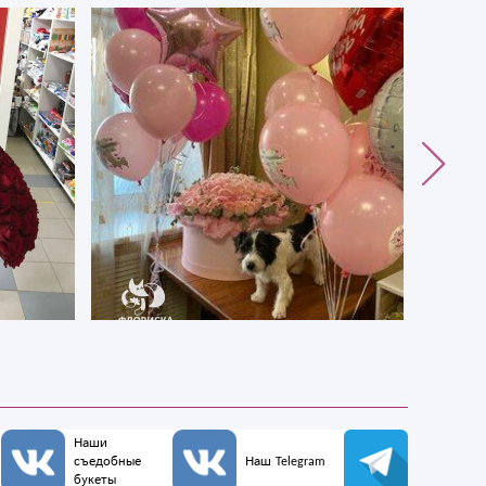
Наши
съедобные
Наш Telegram
букеты