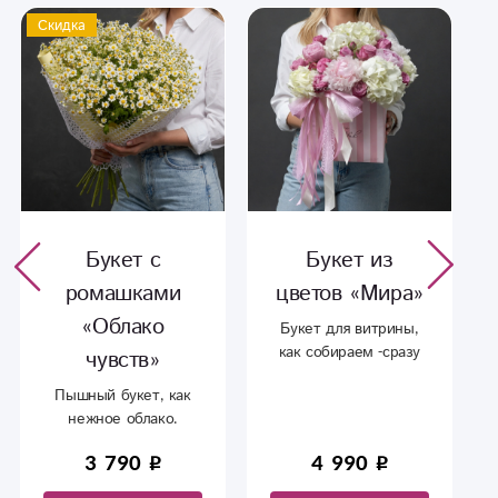
Скидка
Букет с
Букет из
ромашками
цветов «Мира»
«Облако
Букет для витрины,
как собираем -сразу
чувств»
фотографируем для
Пышный букет, как
вас. Если нужно
нежное облако.
быстро доставить, то
Ромашка 17 штук в
этот вариант идеален.
3 790
4 990
оформление с
Как поступит оплата
доставкой В
за букет, мы сразу же