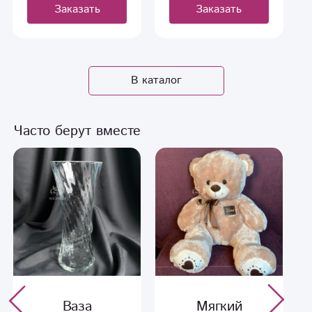
Заказать
Заказать
Сыктывкаре.
вызываем доставку!
Живое фото!
В каталог
Часто берут вместе
Ваза
Мягкий