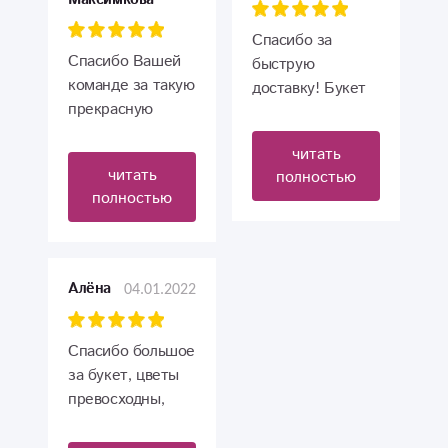
Спасибо за
Спасибо Вашей
быструю
команде за такую
доставку! Букет
прекрасную
выглядит
возможность
отлично!
читать
подарить
читать
полностью
любимым
полностью
замечательные
цветы.
Заказывали из
Республики
04.01.2022
Алёна
Карелия. :)
Спасибо большое
за букет, цветы
превосходны,
именно то, что я
заказывала.