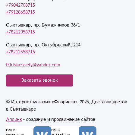
+79042708715
+79128658715
Сыктывкар, пр. Бумажников 36/1
+78212358715
Сыктывкар, пр. Октябрьский, 214
+78212558715
fl0riska5zvety@yandex.com
Заказать звонок
© Интернет-магазин «Флориска», 2026, Доставка цветов
в Сыктывкаре
Аплинк
- создание и продвижение сайтов
Наши
Наши