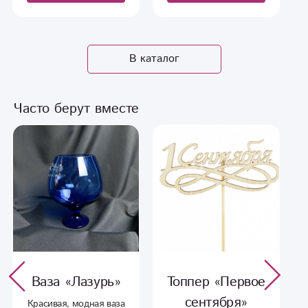
ата
вызываем доставку!
вызываем доставку!
у же
Живое фото!
Живое фото!
ку!
В каталог
Часто берут вместе
Ваза «Лазурь»
Топпер «Первое
сентября»
иг
Красивая, модная ваза