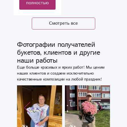
полностью
красиво! Спасибо
качественно.
за Ваш труд!
Заказывала из
Всем
Севастополя .
Смотреть все
рекомендую!
Спасибо
Буду ещё к вам
огромное.
обращаться.
Фотографии получателей
букетов, клиентов и другие
С уважением,
Л.Жоли
наши работы
Еще больше красивых и ярких работ! Мы ценим
наших клиентов и создаем исключительно
качественные композиции на любой праздник!