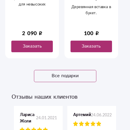
для невысоких
Деревянная вставка в
букетов.
букет.
Миш
б
ст
2 090
100
пода
Заказать
Заказать
Все подарки
Отзывы наших клиентов
Лариса
24.06.2022
Артемий
24.01.2021
Жоли