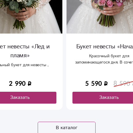
ет невесты «Лед и
Букет невесты «Нача
пламя»
Красочный букет для
запоминающегося дня. В соче
ьный букет для невесты ,
утонченная орхидея, свежая ку
роза, пышная гвоздика. Бук
подойдет для девушки с яр
2 990
5 590
8 590
характером.
Заказать
Заказать
В каталог