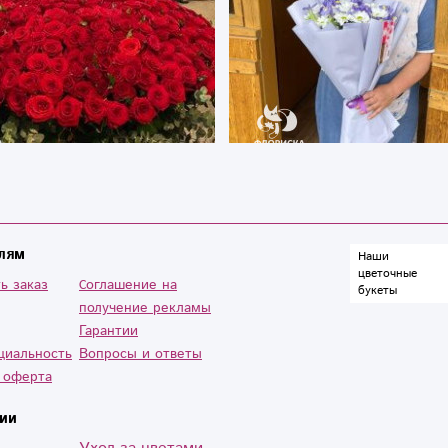
лям
Наши
цветочные
ь заказ
Cоглашение на
букеты
получение рекламы
Гарантии
циальность
Вопросы и ответы
 оферта
ии