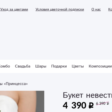
Уход за цветами
Условия цветочной подписки
О нас
К
Комбо
Свадьба
Шары
Подарки
Цветы
Композиции
ты «Принцесса»
Букет невес
4 390
6 390