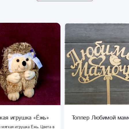
кая игрушка «Ёжь»
Топпер Любимой мам
 мягкая игрушка Ёжь. Цвета в