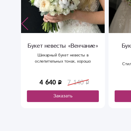
Букет невесты «Венчание»
Бук
Шикарный букет невесты в
ослепительных тонах, хорошо
и
Стил
подойдет к белоснежному платью в
ай
самый важный день.
.
4 640
7 140
Заказать