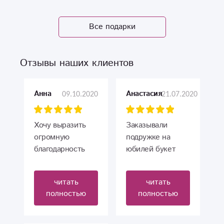
Все подарки
Отзывы наших клиентов
09.10.2020
21.07.2020
Анна
Анастасия
Хочу выразить
Заказывали
огромную
подружке на
благодарность
юбилей букет
вам за ваши
роз. Розы просто
красивые букеты
фантастические,
читать
читать
и своевременное
как будто только
полностью
полностью
выполнение
что срезанные,
заказа.Уже не
все оформлено
первый раз заказ
аккуратно, а