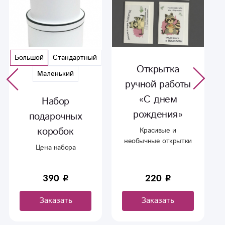
Открытка
Ваза «Вальс»
ручной работы
Универсальная ваза,
сделана из толстого
«С днем
стекла, впишется в
рождения»
любой интерьер.
Красивые и
необычные открытки
ручной работы.
220
1 420
Заказать
Заказать