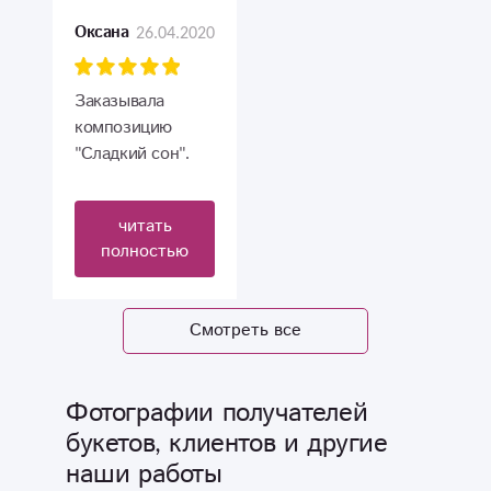
делаю у вас,и
запах
26.04.2020
Оксана
мне все
непередаваемый.
нравится.Живу в
Именинница
другом городе,
очень довольна.
Заказывала
теперь знаю на
композицию
кого можно
"Сладкий сон".
положиться!
Получилось
Желаю успехов и
очень нежно и
читать
процветания
потрясающе
полностью
вам!)
красиво! Спасибо
за оперативную
доставку и яркие
Смотреть все
эмоции!
Фотографии получателей
букетов, клиентов и другие
наши работы