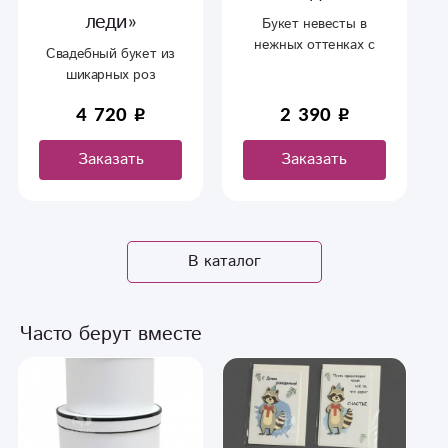
Букет невесты в
Прекрасный букет для
нежных оттенках с
утонченной девушки в
яркой зеленью,
ее особенный день.
хлопком, розами ,
эустомой,
2 390
4 390
6 390
танацетумом.
Заказать
Заказать
В каталог
Часто берут вместе