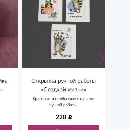
йка
Открытка ручной работы
Мяг
»
«Сладкой жизни»
Красивые и необычные открытки
Мягки
ручной работы.
второ
220