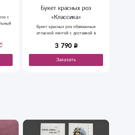
Букет красных роз
«Классика»
роз с
35 
альный
соч
Букет красных роз обвязанные
ждения
атласной лентой с доставкой в
ы мне
Сыктывкаре. Доставим быстро в
оны
3 790
течении часа.
пышную
м.
Заказать