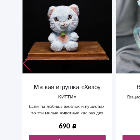
кет»
Мягкая игрушка «Хелоу
В
китти»
для
Грацио
а,
Если ты любишь веселых и пушистых,
то эти милые животные как раз для
тебя
690