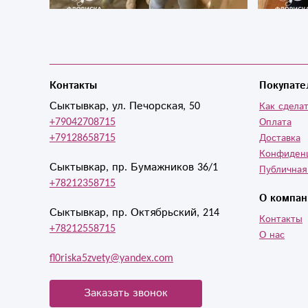
Контакты
Покупате
Сыктывкар, ул. Печорская, 50
Как сделат
+79042708715
Оплата
+79128658715
Доставка
Конфиден
Сыктывкар, пр. Бумажников 36/1
Публичная
+78212358715
О компан
Сыктывкар, пр. Октябрьский, 214
Контакты
+78212558715
О нас
fl0riska5zvety@yandex.com
Заказать звонок