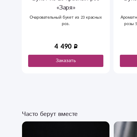
«Заря»
 штук
Очаровательный букет из 23 красных
Ароматн
одарка
роз.
розы 5
вариант
4 490
Заказать
Часто берут вместе