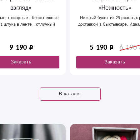
взгляд»
«Нежность»
ые, шикарные , белоснежные
Нежный букет из 25 розовых 
1 штука в ленте , отличный
доставкой в Сыктывкаре. Иде
 в качестве подарка любимым
подарок на свидание, день ро
или просто чтобы сказать «т
нравишься». Ароматные бут
9 190
5 190
6 190
средней величины собраны в 
композицию с оформление
Заказать
Заказать
В каталог