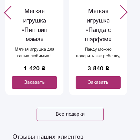
Мягкая
Мягкая
игрушка
игрушка
«Пингвин
«Панда с
мама»
шарфом»
Мягкая игрушка для
Панду можно
ваших любимых !
подарить как ребенку,
так и близкому
1 420
3 840
человеку. В любом
случае она станет
Заказать
Заказать
символом вашей
любви и заботы.
Все подарки
Отзывы наших клиентов