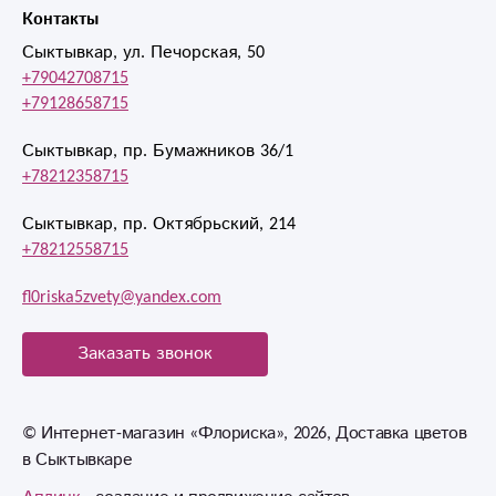
Контакты
Сыктывкар, ул. Печорская, 50
+79042708715
+79128658715
Сыктывкар, пр. Бумажников 36/1
+78212358715
Сыктывкар, пр. Октябрьский, 214
+78212558715
fl0riska5zvety@yandex.com
Заказать звонок
© Интернет-магазин «Флориска», 2026, Доставка цветов
в Сыктывкаре