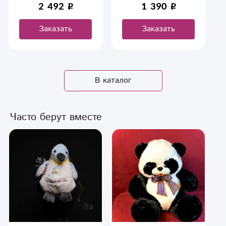
2 492
1 390
роз .
Заказать
Заказать
В каталог
Часто берут вместе