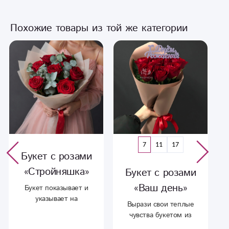
Похожие товары из той же категории
7
11
17
Букет с розами
«Стройняшка»
Букет с розами
«Ваш день»
Букет показывает и
указывает на
Вырази свои теплые
стройность и красоту
чувства букетом из
любимой
ароматных , красных