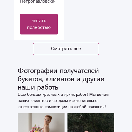
кого можно
были волнения,
Петропавловска-
положиться!
но напрасно.
Камчатского.
Желаю успехов и
Рекомендую эту
Свежие цветочки,
читать
процветания
компанию,
по цене можно
полностью
вам!)
ребята работают
сказать, что
с душой.?
дешевые. Просто
супер!
Смотреть все
Фотографии получателей
букетов, клиентов и другие
наши работы
Еще больше красивых и ярких работ! Мы ценим
наших клиентов и создаем исключительно
качественные композиции на любой праздник!