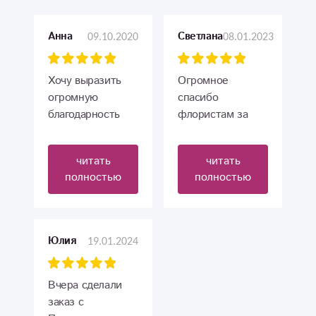
09.10.2020
08.01.2023
Анна
Светлана
Хочу выразить
Огромное
огромную
спасибо
благодарность
флористам за
вам за ваши
созданный
красивые букеты
нежный,
читать
читать
и своевременное
душевный букет.
полностью
полностью
выполнение
Отдельное
заказа.Уже не
спасибо команде
первый раз заказ
по доставке, все
делаю у вас,и
на высоком
19.01.2024
Юлия
мне все
уровне, так
нравится.Живу в
держать. Заказ
другом городе,
оформляла из
Вчера сделали
теперь знаю на
другого региона,
заказ с