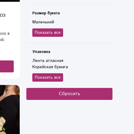
Размер букета
оз
Маленький
Показать все
роз в
ый,
ли
Упаковка
риятно
вкаре
Лента атласная
личный
Корейская бумага
Показать все
Сбросить