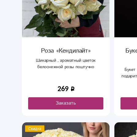
Роза «Кендилайт»
Бук
Шикарный , ароматный цветок
белоснежной розы поштучно
Букет 
подарит
а
269
Заказать
Скидка