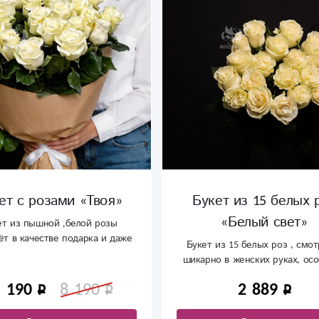
ет с розами «Твоя»
Букет из 15 белых 
«Белый свет»
ет из пышной ,белой розы
ёт в качестве подарка и даже
Букет из 15 белых роз , смот
без повода.
шикарно в женских руках, ос
если они с нашего магази
5 190
8 190
2 889