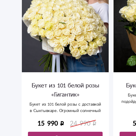
Букет из 101 белой розы
Бук
«Гигантик»
Бук
подойд
Букет из 101 белой розы с доставкой
в Сыктывкаре. Огромный солнечный
букет для самого лучшего и важного
15 990
24 990
случая.