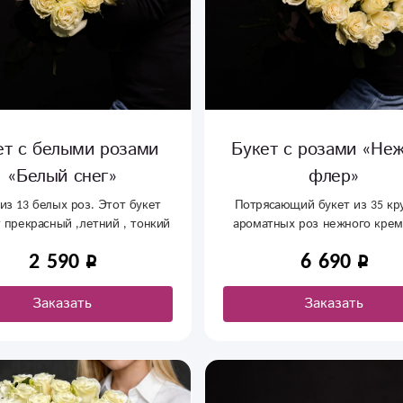
ет с белыми розами
Букет с розами «Не
«Белый снег»
флер»
из 13 белых роз. Этот букет
Потрясающий букет из 35 кр
 прекрасный ,летний , тонкий
ароматных роз нежного крем
ромат белоснежных роз.
цвета. Перевязан только лент
2 590
6 690
лишней упаковки – акцент на 
цветов
Заказать
Заказать