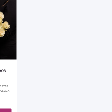
роз
рятся
обенно
на.