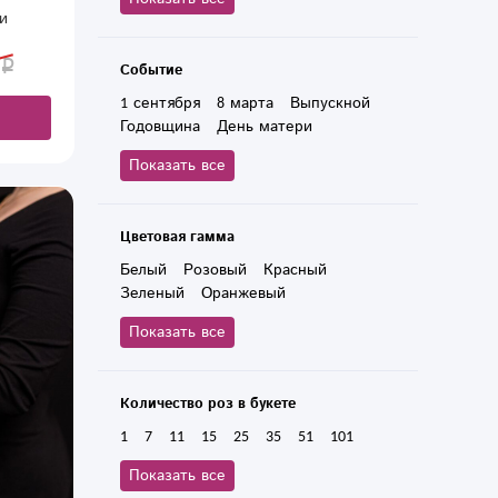
Дочери
Мужчине
Ребенку
и
аковка
 Купить
Событие
жно с
1 сентября
8 марта
Выпускной
ис.
Годовщина
День матери
Юбилей
День влюбленных
Показать все
День рождения
Свадьба
Новый год
Цветовая гамма
Белый
Розовый
Красный
Зеленый
Оранжевый
Разноцветный
Бордовый
Показать все
Кремовый
Количество роз в букете
1
7
11
15
25
35
51
101
Показать все