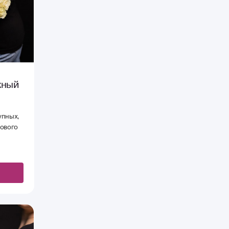
жный
упных,
ового
ой, без
красоте