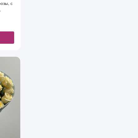
озы, с
.