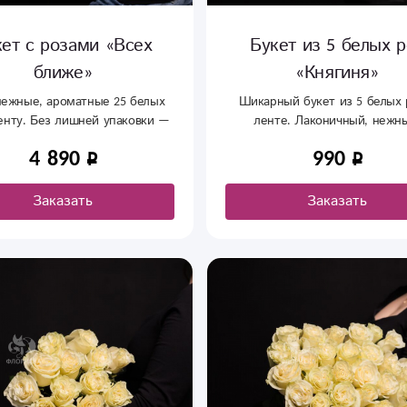
кет с розами «Всех
Букет из 5 белых р
ближе»
«Княгиня»
нежные, ароматные 25 белых
Шикарный букет из 5 белых 
енту. Без лишней упаковки —
ленте. Лаконичный, нежн
ко цветы и лента. Выглядит
подходит для свидания и
4 890
990
дно и дорого. Заказать белые
комплимента. Легко нести, п
ы в Сыктывкаре можно с
дарить. Купить розы в Сыкты
ставкой на любое время.
недорого — этот вариант от
Заказать
Заказать
выбор.