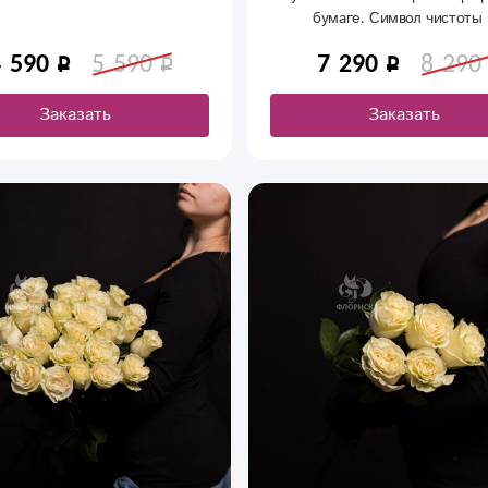
стым хлопком. Прекрасно
бумаге. Символ чистоты 
йдет в подарок любимым и
искренности. Стильная эко-уп
близким.
4 590
5 590
7 290
8 290
подчеркивает красоту цветов.
белые розы в Сыктывкаре мо
доставкой на дом или в оф
Заказать
Заказать