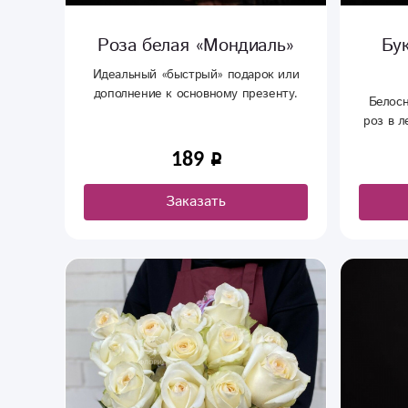
Роза белая «Мондиаль»
Бу
Идеальный «быстрый» подарок или
дополнение к основному презенту.
Белос
Можно заказать несколько штук и
роз в л
собрать свой букет. Доставка цветов в
толь
Сыктывкаре работает круглосуточно.
189
благоро
роз
до
Заказать