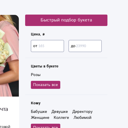
Быстрый подбор букета
Цена,
от
до
Цветы в букете
Розы
Показать все
Кому
чта
Бабушке
Девушке
Директору
Женщине
Коллеге
Любимой
Маме
Руководителю
Учителю
фтовой
Показать все