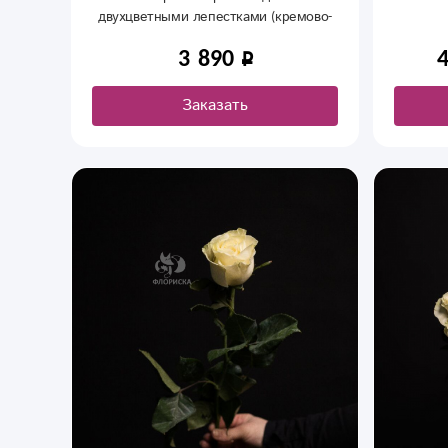
души
двухцветными лепестками (кремово-
подо
розовый градиент). Лаконичное
3 890
оформление без лишнего декора.
Идеальный подарок девушке в
Сыктывкаре на свидание или день
Заказать
рождения.