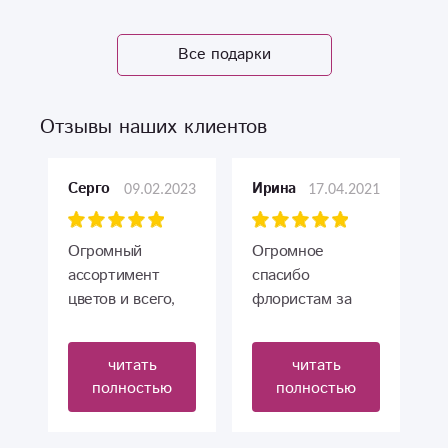
Все подарки
Отзывы наших клиентов
09.02.2023
17.04.2021
Серго
Ирина
Огромный
Огромное
ассортимент
спасибо
цветов и всего,
флористам за
чем можно
прекрасный
порадовать.
букет. Букет
читать
читать
Отличная
сделан с душой,
полностью
полностью
команда
герберы
профессионалов,
восхитительные.
очень чуткие и
Обходительное