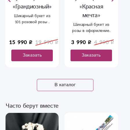
«Грандиозный»
«Красная
мечта»
Шикарный букет из
101 розовой розы .
Шикарный букет из
Отличный подарок
розы в оформление.
второй половинке,
Лучший вариант в
любимой, на свадьбу ,
15 990
19 990
3 990
4 990
качестве подарка
на юбилей
любимым друзьям и
Заказать
Заказать
родственникам.
В каталог
Часто берут вместе