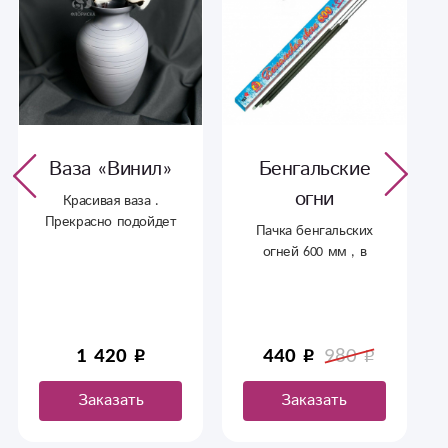
Ваза «Винил»
Бенгальские
огни
Красивая ваза .
Прекрасно подойдет
Пачка бенгальских
для дополнения к
огней 600 мм , в
вашему букету.
упаковке 3 штуки.
1 420
440
980
Заказать
Заказать