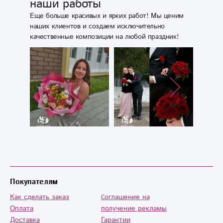
дальнейшей
наши работы
вашей работе.
Еще больше красивых и ярких работ! Мы ценим
Дарите радость
наших клиентов и создаем исключительно
людям!!!!
качественные композиции на любой праздник!
Покупателям
Как сделать заказ
Cоглашение на
Оплата
получение рекламы
Доставка
Гарантии