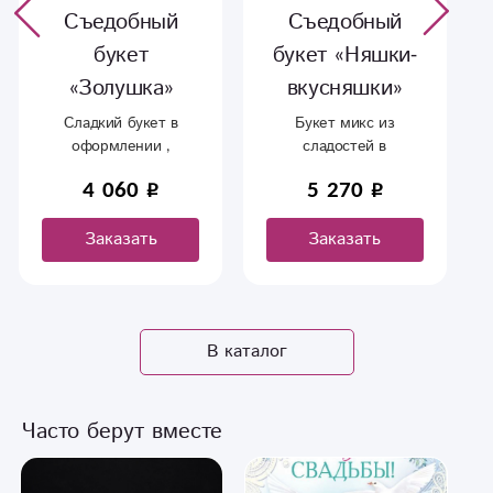
Съедобный
Сладкая
букет «Няшки-
композиция
вкусняшки»
«Каролина»
Букет микс из
Красные розы ,
сладостей в
вкусные киндеры ,
оформлении..
красивая коробочка в
5 270
5 990
6 990
виде сердца.
Заказать
Заказать
В каталог
Часто берут вместе