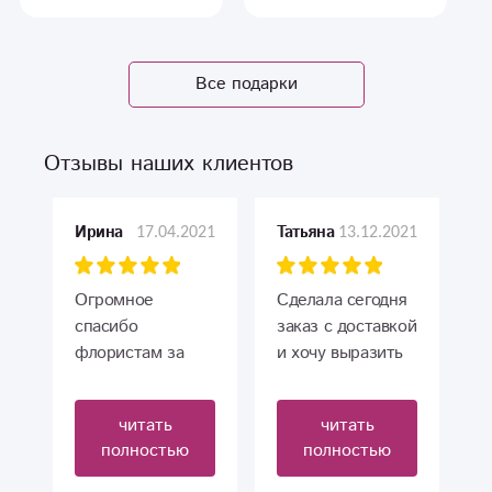
Все подарки
Отзывы наших клиентов
17.04.2021
13.12.2021
Ирина
Татьяна
Огромное
Сделала сегодня
спасибо
заказ с доставкой
флористам за
и хочу выразить
прекрасный
большую
букет. Букет
благодарность
читать
читать
сделан с душой,
сотрудникам
полностью
полностью
герберы
магазина.
восхитительные.
Вежливая