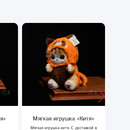
я»
Мягкая игрушка «Китя»
Мяг
Мягкая игрушка китя. С доставкой в
Плюшев