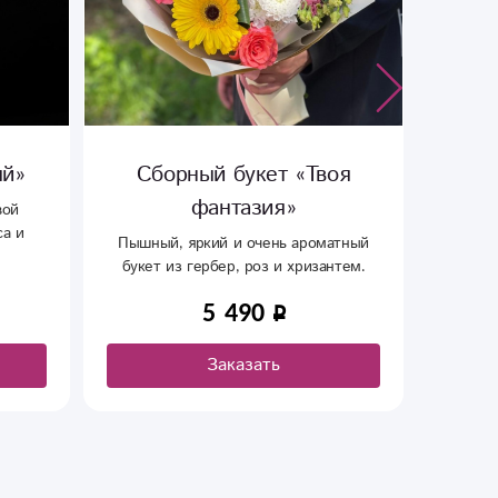
яй»
Сборный букет «Твоя
Сбо
фантазия»
вой
са и
Пышный, яркий и очень ароматный
тема -
букет из гербер, роз и хризантем.
шт
ние
5 490
Заказать