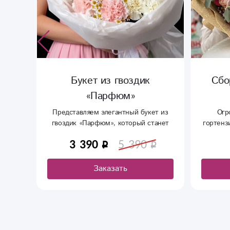
Букет из гвоздик
Сбо
»
«Парфюм»
 роз,
Представляем элегантный букет из
Огр
 и
гвоздик «Парфюм», который станет
гортенз
ет в
идеальным выражением ваших чувств.
3 390
5 390
.
Заказать букет из гвоздик можно на
нашем сайте.Гвоздика - 15 шт
Ромашка - 5 шт Оформление
Заказать