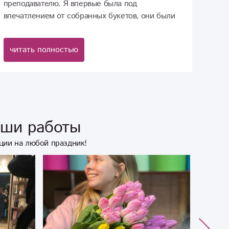
преподавателю. Я впервые была под
впечатлением от собранных букетов, они были
прекрасны, красивы, яркие и ароматные! Я
очень была восхищена, как нам красиво все
читать полностью
собрали и оформили! Спасибо!
аши работы
ции на любой праздник!