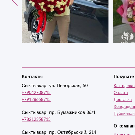
Контакты
Покупате
Сыктывкар, ул. Печорская, 50
Как сделат
+79042708715
Оплата
+79128658715
Доставка
Конфиден
Сыктывкар, пр. Бумажников 36/1
Публичная
+78212358715
О компан
Сыктывкар, пр. Октябрьский, 214