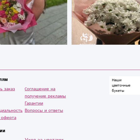
лям
Наши
цветочные
ь заказ
Cоглашение на
букеты
получение рекламы
Гарантии
циальность
Вопросы и ответы
 оферта
ии