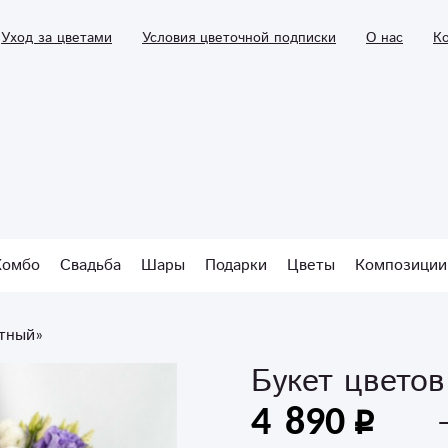
Уход за цветами
Условия цветочной подписки
О нас
К
Комбо
Свадьба
Шары
Подарки
Цветы
Композиции
атный»
Букет цвето
4 890