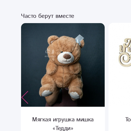
Часто берут вместе
рдж»
Мягкая игрушка мишка
Т
«Тедди»