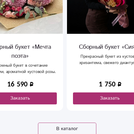
рный букет «Мечта
Сборный букет «Си
поэта»
Прекрасный букет из кусто
хризантема, свежего дианту
омный букет в сочетание
ароматной розыКустовая хризан
ии, ароматной кустовой розы.
1 шт Диантус- 3 шРоза - 3 
Гипсофила - 1 шт Оформле
16 590
1 750
Заказать
Заказать
В каталог