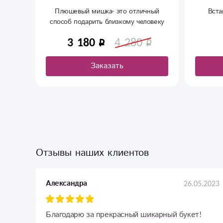
Плюшевый мишка- это отличный
Вста
способ подарить близкому человеку
заряд положительных эмоций. С
3 180
4 280
доставкой в Сыктывкаре.
Заказать
Отзывы наших клиентов
26.05.2023
Александра
Благодарю за прекрасный шикарный букет!