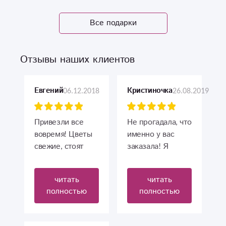
Все подарки
Отзывы наших клиентов
06.12.2018
26.08.2019
Евгений
Кристиночка
Привезли все
Не прогадала, что
вовремя! Цветы
именно у вас
свежие, стоят
заказала! Я
долго. Советую!
посмотрела
работы через
читать
читать
инстаграм, так и
полностью
полностью
пал выбор на ваш
магазин! вы
просто