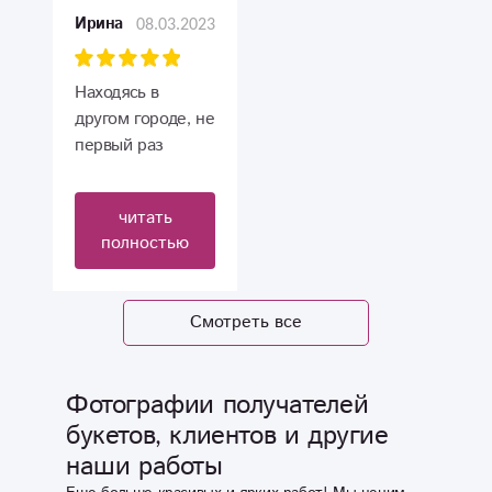
волшебница
08.03.2023
Ирина
среди флористов!
Всем показываю
фотографии
Находясь в
букета, такого
другом городе, не
никто еще не
первый раз
видел! Он
заказываем
огромный!
цветы для
читать
Прекрасно!!!
родственников.
полностью
Всегда всё
красиво, быстро
и чётко. Спасибо
Смотреть все
Вам большое за
доставленные
радости и
Фотографии получателей
переживания!!!
букетов, клиентов и другие
наши работы