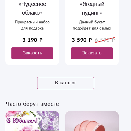
«Чудесное
«Ягодный
облако»
пудинг»
Прекрасный набор
Данный букет
для подарка
подойдет для самых
любимому человеку.
нежных, а как
3 190
3 590
6 590
правило они же
любят все милое и
Заказать
Заказать
мягкое! Отличный
состав данного товара
подойдет именно для
той самой.
В каталог
Часто берут вместе