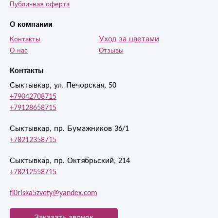
Публичная оферта
О компании
Уход за цветами
Контакты
О нас
Отзывы
Контакты
Сыктывкар, ул. Печорская, 50
+79042708715
+79128658715
Сыктывкар, пр. Бумажников 36/1
+78212358715
Сыктывкар, пр. Октябрьский, 214
+78212558715
fl0riska5zvety@yandex.com
Заказать звонок