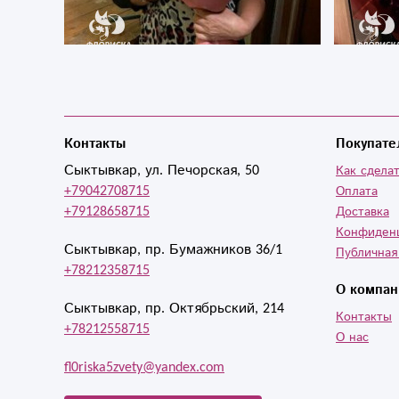
Контакты
Покупате
Сыктывкар, ул. Печорская, 50
Как сделат
+79042708715
Оплата
+79128658715
Доставка
Конфиден
Сыктывкар, пр. Бумажников 36/1
Публичная
+78212358715
О компан
Сыктывкар, пр. Октябрьский, 214
Контакты
+78212558715
О нас
fl0riska5zvety@yandex.com