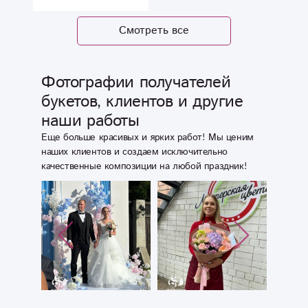
букет " Тиса" на
много
собрали букет,
высшем уровне!
растроились в
получатель была
Смотреть все
Желаю
этом плане(
мама и осталась
процветания
очень довольна, в
вашей
восторге от того
Фотографии получателей
мастерской и
какие яркие
букетов, клиентов и другие
вашему бизнесу!
цветы доставили
наши работы
и какой
потрясающий
Еще больше красивых и ярких работ! Мы ценим
оформили букет)
наших клиентов и создаем исключительно
качественные композиции на любой праздник!
обязательно буду
делать заказы
ещё ! Благодарю
за приятное
впечатление!