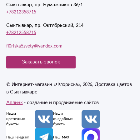
Сыктывкар, пр. Бумажников 36/1
+78212358715
Сыктывкар, пр. Октябрьский, 214
+78212558715
fl0riska5zvety@yandex.com
Заказать звонок
© Интернет-магазин «Флориска», 2026, Доставка цветов
в Сыктывкаре
Аплинк
- создание и продвижение сайтов
Наши
Наши
цветочные
съедобные
букеты
букеты
Наш Telegram
Наш MAX