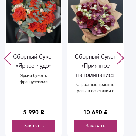
Сборный букет
Сборный букет
«Яркое чудо»
«Приятное
напоминание»
Яркий букет с
французскими
Страстные красные
розами, нежной
розы в сочетании с
кустовой розой в
белоснежной
сочетании пышной
орхидеей.
упаковки.Французская
5 990
10 690
роза - 10 шт Кустовая
роза - 5 шт Зелень
Заказать
Заказать
Упаковка