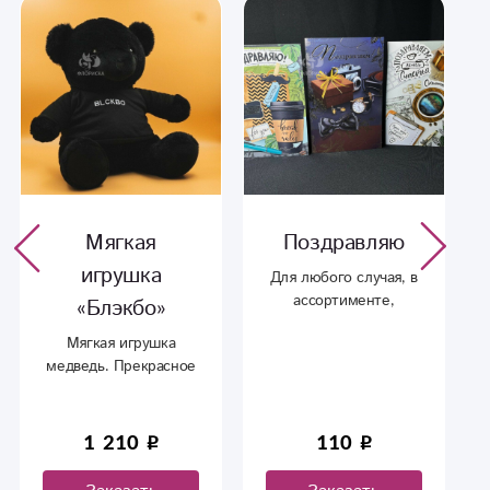
Мягкая
Поздравляю
игрушка
Для любого случая, в
ассортименте,
«Блэкбо»
пожелания ДО 20
Мягкая игрушка
СЛОВ. По
медведь. Прекрасное
содержанию и виду
дополнение к букету.
пишите в графе
комментарий
1 210
110