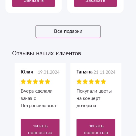
Заказать
Заказать
Все подарки
Отзывы наших клиентов
19.01.2024
21.11.2024
Юлия
Татьяна
Вчера сделали
Покупали цветы
заказ с
на концерт
Петропавловска-
дочери и
Камчатского.
преподавателю. Я
Свежие цветочки,
впервые была
читать
читать
по цене можно
под
полностью
полностью
сказать, что
впечатлением от