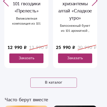
101 гвоздики
хризантемы
«Прелесть»
алтай «Сладкое
утро»
Великолепная
композиция из 101
Белоснежный букет
гвоздики «Прелесть»
из 101 ароматной ,
станет воплощением
кустовой хризантемы
вашей искренней
в оформлении .
любви и восхищения.
12 990
13 990
25 990
30 990
Закажи с доставкой в
Сыктывкаре для
Заказать
Заказать
создания
незабываемого
момента.
В каталог
Часто берут вместе