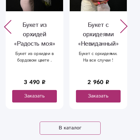
Букет из
Букет с
орхидей
орхидеями
«Радость моя»
«Невиданный»
Букет из орхидеи в
Букет с орхидеями.
бордовом цвете .
На все случаи !
Отличный вариант в
качестве подарка как
для женщин , так и
3 490
2 960
для мужчин.
Заказать
Заказать
В каталог