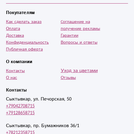
все понравилось,
и мне удалось их
Покупателям
как то согреть
Как сделать заказ
Cоглашение на
,после потери
Оплата
получение рекламы
Сына.....Доставили
Доставка
Гарантии
быстро и в срок !
Конфиденциальность
Вопросы и ответы
Спасибо вам ,что
Публичная оферта
Вы есть! За вашу
О компании
оперативность,
качество и
Уход за цветами
Контакты
душевность ! ❤❤
О нас
Отзывы
❤????
Контакты
Сыктывкар, ул. Печорская, 50
+79042708715
+79128658715
Сыктывкар, пр. Бумажников 36/1
+78212358715