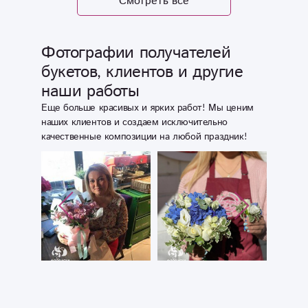
Смотреть все
Юбилей отцу
мужа, ( который
недавно
Фотографии получателей
,внезапно умер
букетов, клиентов и другие
?)....Быстро
наши работы
связались со
мной , оформили
Еще больше красивых и ярких работ! Мы ценим
как я просила ,
наших клиентов и создаем исключительно
качественные композиции на любой праздник!
продукты были
очень свежие
,качественные и
вкусные !
Выглядело все
оочень красиво !
И в слюде сверху
при сегодняшней
ситуации с
ковидом !
Родителям очень