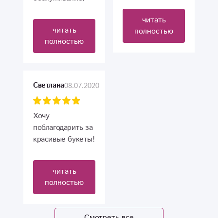
консультация по
читать
уходу за цветами,
читать
полностью
лёгкая беседа ♡
полностью
08.07.2020
Светлана
Хочу
поблагодарить за
красивые букеты!
Живу в другом
городе, поэтому
читать
заказ цветов для
полностью
меня дело очень
ответственное,
но вашей
Смотреть все