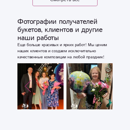
мастерской
доверяю на 100%.
Еще ни разу не
Фотографии получателей
подводили.
букетов, клиентов и другие
Выбор большой,
наши работы
цветы свежие,
цены не
Еще больше красивых и ярких работ! Мы ценим
кусаются) ещё
наших клиентов и создаем исключительно
качественные композиции на любой праздник!
раз огромное
спасибо!