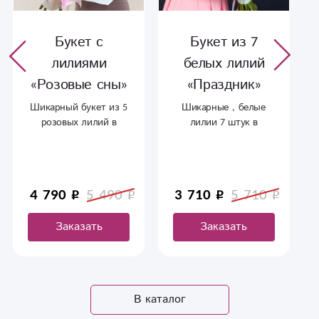
Букет с
Букет из 7
лилиями
белых лилий
«Розовые сны»‎
«Праздник»‎
Шикарный букет из 5
Шикарные , белые
розовых лилий в
лилии 7 штук в
оформлении.
оформление. С
доставкой в
Сыктывкаре.
4 790
5 490
3 710
5 710
Заказать
Заказать
В каталог