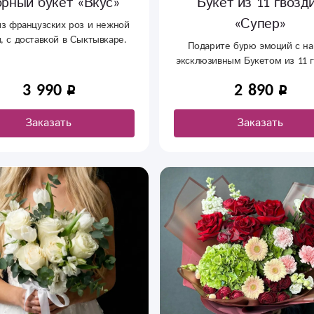
рный букет «Вкус»
Букет из 11 гвозд
«Супер»
из французских роз и нежной
, с доставкой в Сыктывкаре.
Подарите бурю эмоций с н
эксклюзивным Букетом из 11 
«Супер»! Этот яркий и эффе
3 990
2 890
букет станет воплощением 
искренней заботы и восхищ
Заказать
Заказать