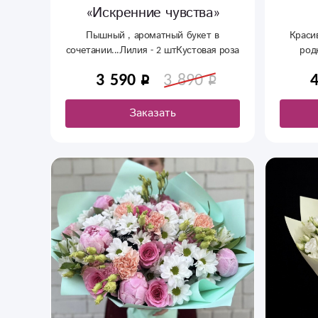
«Искренние чувства»
Пышный , ароматный букет в
Краси
сочетании...Лилия - 2 штКустовая роза
род
- 3 шт Хризантема кустовая - 2 шт
придад
3 590
3 890
Альстромерия - 3 шт Оформление
Заказать