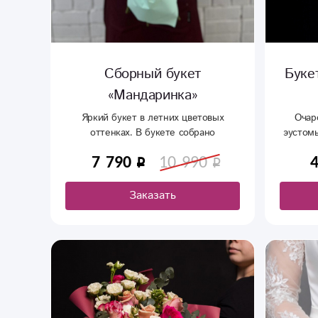
Сборный букет
Буке
«Мандаринка»
Яркий букет в летних цветовых
Очар
оттенках. В букете собрано
эустомы
прекрасное сочетание нежно розовых
7 790
10 990
роз, ароматных пионов, кустовых
хризантем, гвоздик, альстромерии и
грациозной эустомы.
Заказать