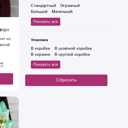
Стандартный
Огромный
Большой
Маленький
Показать все
ина»
кет из
Упаковка
евской
В коробке
В шляпной коробке
В корзине
В круглой коробке
В коробке-сердце
Показать все
Лента атласная
Лента декоративная
Крафтовая бумага
Сбросить
Корейская бумага
Тишью
Фетр
Слюда
Фоамиран