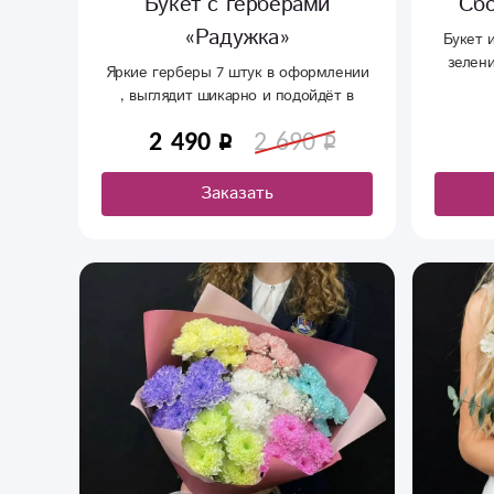
Букет с герберами
Сбо
«Радужка»
Букет 
зелени
Яркие герберы 7 штук в оформлении
, выглядит шикарно и подойдёт в
качестве подарка вашим друзьям и
2 490
2 690
родственникам
Заказать