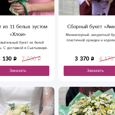
т из 11 белых эустом
Сборный букет «Ам
«Хлои»
Миниатюрный, аккуратный бу
пластичной орхидеи и корол
овательный букет из белой
эустомы.
. С доставкой в Сыктывкаре.
4 130
7 030
3 370
4 170
Заказать
Заказать