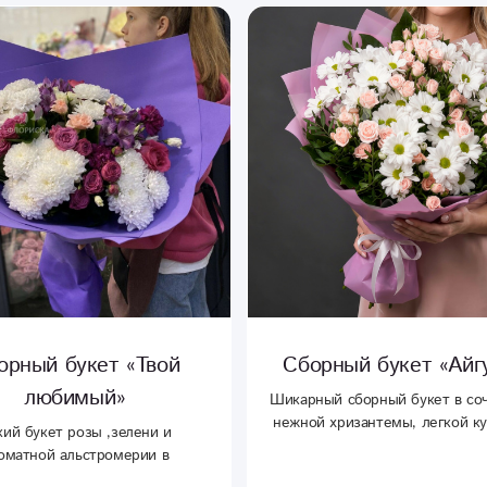
орный букет «Твой
Сборный букет «Айг
любимый»
Шикарный сборный букет в со
нежной хризантемы, легкой к
кий букет розы ,зелени и
розы и душистой зелени. Под
оматной альстромерии в
подарок любимым и
лении. Отличный вариант в