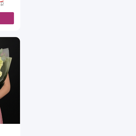
а - 4
ень