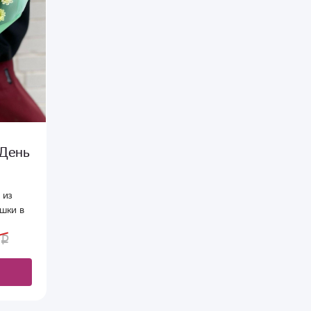
«День
 из
ашки в