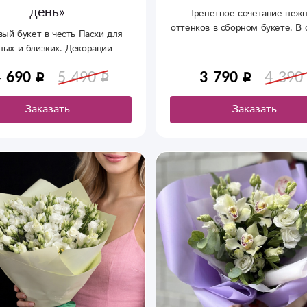
день»
Трепетное сочетание неж
оттенков в сборном букете. В 
вый букет в честь Пасхи для
кустовая хризантема, кустовая
ных и близких. Декорации
альстромерия.
ут праздничное настроение.
4 690
5 490
3 790
4 390
Заказать
Заказать