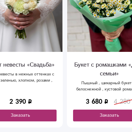
т невесты «Свадьба»
Букет с ромашками 
семьи»
невесты в нежных оттенках с
 зеленью, хлопком, розами ,
Пышный , шикарный букет
устомой, танацетумом.
белоснежной , кустовой ром
оформлении.
2 390
3 680
4 280
Заказать
Заказать