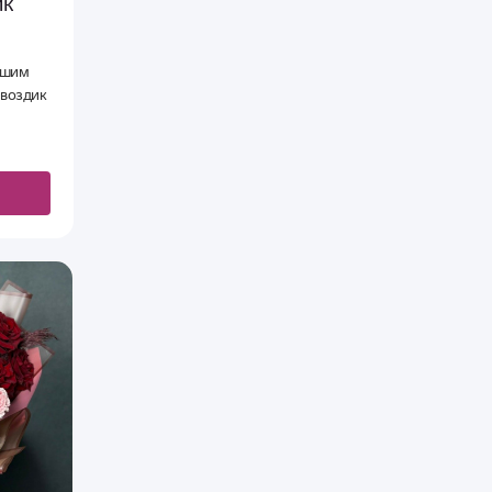
ик
ашим
гвоздик
ктный
вашей
ения.