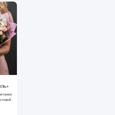
уль»
четании
устовой
ойдет в