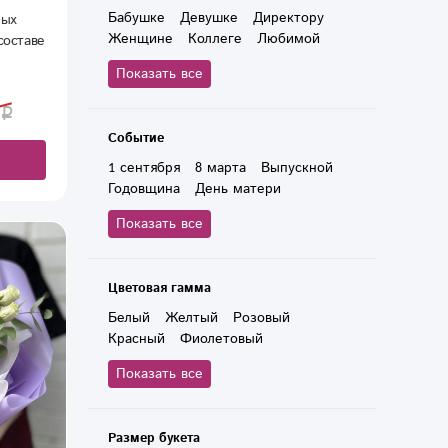
Гипсофилы
Ирисы
Ромашки
Бабушке
Девушке
Директору
ных
Матиола
Сирень
Фрезии
Женщине
Коллеге
Любимой
составе
Пионы
Каллы
Маме
Руководителю
Учителю
 роза и
Показать все
Дочери
Мужчине
Ребенку
Событие
1 сентября
8 марта
Выпускной
Годовщина
День матери
Юбилей
День влюбленных
Показать все
День рождения
Свадьба
23 февраля
Новый год
Цветовая гамма
Белый
Желтый
Розовый
Красный
Фиолетовый
Зеленый
Коричневый
Показать все
Оранжевый
Голубой
Разноцветный
Сиреневый
Радужный
Бордовый
Кремовый
Размер букета
Синий
Черный