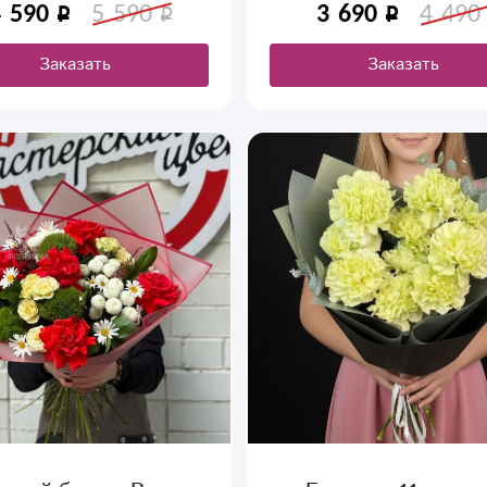
близким.Кустовая хризантем
4 590
5 590
3 690
4 490
качестве подарка.
штКустовая роза - 7 штЗел
Оформление
Заказать
Заказать