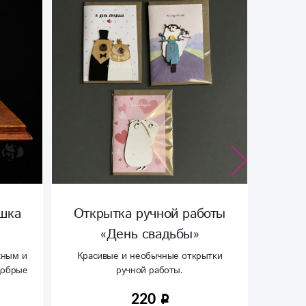
шка
Открытка ручной работы
Упако
«День свадьбы»
Цена
жным и
Красивые и необычные открытки
добрые
ручной работы.
чшему
220