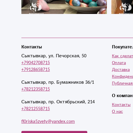
Контакты
Покупате
Сыктывкар, ул. Печорская, 50
Как сделат
+79042708715
Оплата
+79128658715
Доставка
Конфиден
Сыктывкар, пр. Бумажников 36/1
Публичная
+78212358715
О компан
Сыктывкар, пр. Октябрьский, 214
Контакты
+78212558715
О нас
fl0riska5zvety@yandex.com