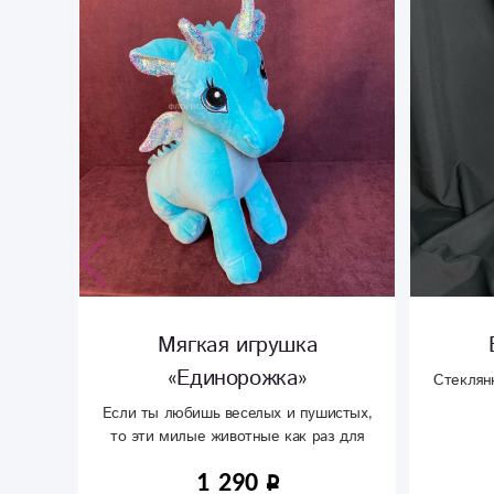
оты
Мягкая игрушка
«Единорожка»
Стеклянн
тки
Если ты любишь веселых и пушистых,
то эти милые животные как раз для
тебя
1 290