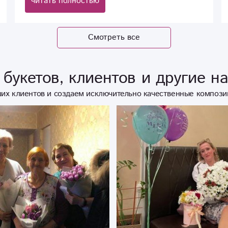
читать полностью
Главное, что потрясает это качество сборки
букетов за благоприятную цену! Лично для меня
- это лучший цветочный салон в нашем городе!
Смотреть все
Спасибо Вам огромное!!!
букетов, клиентов и другие н
их клиентов и создаем исключительно качественные компози