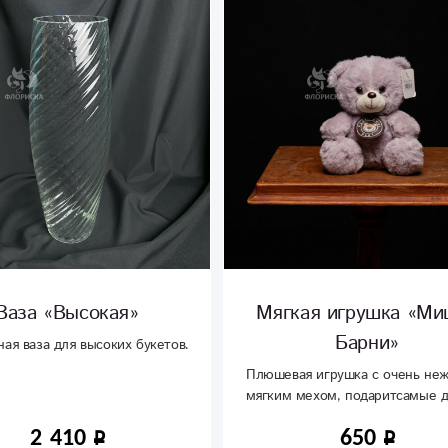
Ваза «Высокая»
Мягкая игрушка «Ми
Барни»
ая ваза для высоких букетов.
Плюшевая игрушка с очень не
мягким мехом, подаритсамые 
и теплые объятья своему лу
2 410
650
другу.