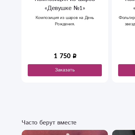
«Девушке №1»
стве
Композиция из шаров на День
Фольгир
 и
Рождения.
звез
ния.
в как
 ,
1 750
Заказать
Часто берут вместе