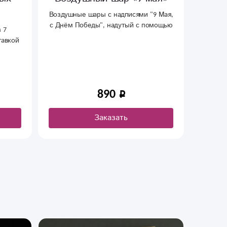
Воздушные шары с надписями "9 Мая,
с Днём Победы", надутый с помощью
 7
Компози
гелия (цена за один шар)
тавкой
фон
рождени
см , мож
Цвет
фукси
890
Заказать