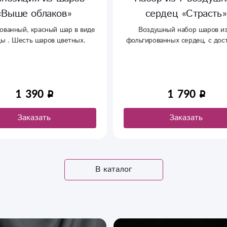
«Выше облаков»
сердец «Страсть»
ованный, красный шар в виде
Воздушный набор шаров из
ды . Шесть шаров цветных.
фольгированных сердец, с дос
в Сыктывкаре.
1 390
1 790
Заказать
Заказать
В каталог