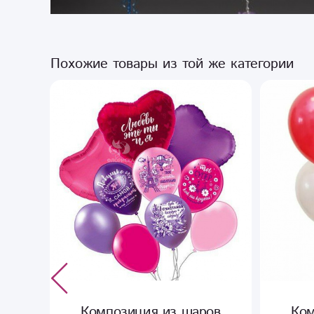
Похожие товары из той же категории
ов
Композиция из шаров
Ком