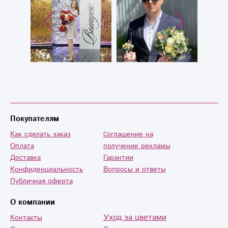
высокий уровень
сервиса
компании.
Специалист
который
собирает букеты
всегда находится
на связи.
Последний раз
попросила
Покупателям
специалиста
Как сделать заказ
Cоглашение на
распечатать
Оплата
получение рекламы
подарок-ваучер
Доставка
Гарантии
на принтере,
Конфиденциальность
Вопросы и ответы
пошли на встречу
Публичная оферта
сделали все
О компании
качественно и
без доплат.
Уход за цветами
Контакты
Вообщем