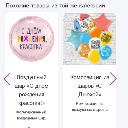
Похожие товары из той же категории
Воздушный
Композиция из
шар «С днём
шаров «С
рождения
Днюхой»
красотка!»
Композиция из
воздушных шаров с
Фольгированный,
надписями и
воздушный шар.
фольгированных
звезд.