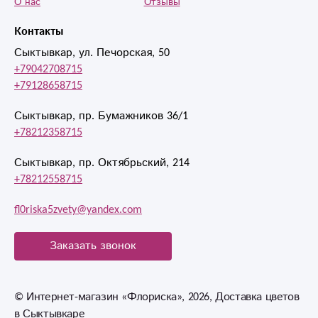
О нас
Отзывы
именинница была
Контакты
очень довольна.
Спасибо ещё раз
Сыктывкар, ул. Печорская, 50
за Ваш
+79042708715
профессионализм.
+79128658715
Сыктывкар, пр. Бумажников 36/1
+78212358715
Сыктывкар, пр. Октябрьский, 214
+78212558715
fl0riska5zvety@yandex.com
Заказать звонок
© Интернет-магазин «Флориска», 2026, Доставка цветов
в Сыктывкаре