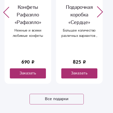
Конфеты
Подарочная
Рафаэлло
коробка
«Рафаэлло»
«Сердце»
Нежные и всеми
Большое количество
любимые конфеты
различных вариантов ,
Рафаэлло, с
по цвету и размеру.
доставкой в
Сыктывкаре.
690
825
Заказать
Заказать
Все подарки