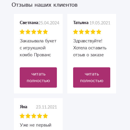
Отзывы наших клиентов
25.04.2024
19.05.2021
Светлана
Татьяна
Заказывала букет
Здравствуйте!
с игрукшкой
Хотела оставить
комбо Прованс
отзыв о заказе
дочке на день
цветов и шариков
рождения.
которые заказала
читать
читать
Спасибо
на 18.05.2021. По
полностью
полностью
огромное!
итогу доставка с
Очень красивый
работала на все 5
букет (даже
+ (спасибо вам за
лучше чем на
это), цветы тоже
23.11.2021
Яна
фото на сайте),
хорошие , но
игрушка тоже
один минус все
очень милая)))
равно
Уже не первый