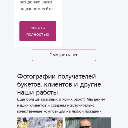
Дочка осталась
произошел. Один
раз делаю заказ
довольна)
из шаров Шар
на данном сайте.
Доставка
кот-единорог был
Заказывала и
быстрая.
полу сдутый и
букеты из живых
читать
Отзвонились,
полностью сдулся
цветов, и
полностью
сообщили о
за полдня(. Не
съедобные
доставке.
много
букеты. Один раз
Благодарю)
растроились в
сладкий с
Смотреть все
Рекомендую)))
этом плане(
конфетами и
шоколадками,
другой раз
Фотографии получателей
«мужской» с
букетов, клиентов и другие
колбасками и тд.
наши работы
Все разы букеты
были доставлены
Еще больше красивых и ярких работ! Мы ценим
во время, в
наших клиентов и создаем исключительно
качественные композиции на любой праздник!
оговорённое
время доставки.
Хочется отметить