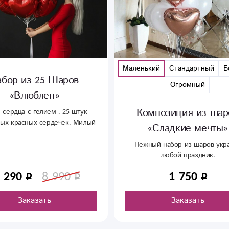
Маленький
Стандартный
Большой
Воздушный ш
Огромный
Фольгированный ша
,наполнен гелие
Композиция из шаров
доступны разны
«Сладкие мечты»
Нежный набор из шаров украсит
любой праздник.
1 750
870
Заказать
Заказ