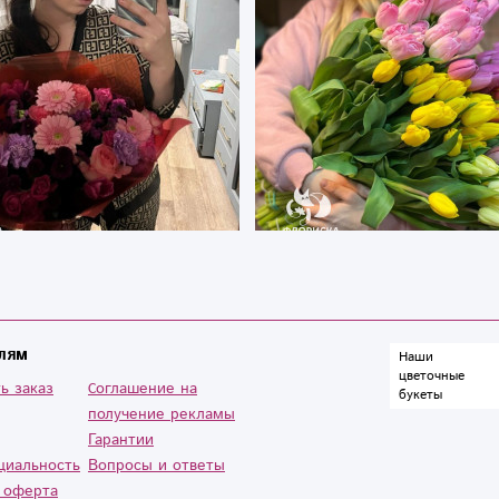
лям
Наши
цветочные
ь заказ
Cоглашение на
букеты
получение рекламы
Гарантии
циальность
Вопросы и ответы
 оферта