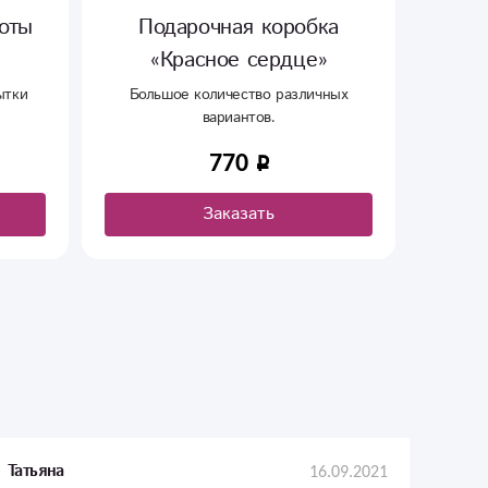
Подарочная коробка
Упаковка «Цвет
«Красное сердце»
Цена указана за м
Большое количество различных
вариантов.
770
240
Заказать
Заказа
16.09.2021
Татьяна