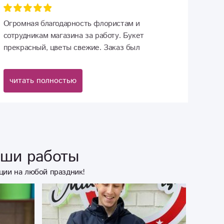
Огромная благодарность флористам и
сотрудникам магазина за работу. Букет
прекрасный, цветы свежие. Заказ был
оформлен из Санкт-Петербурга около 11 часов
утра, в 13.10 букет и шары уже радовали
читать полностью
получателя. Всё быстро, удобно. Большой выбор
цветов и сопутствующих товаров для
поздравления! Спасибо!
аши работы
ции на любой праздник!