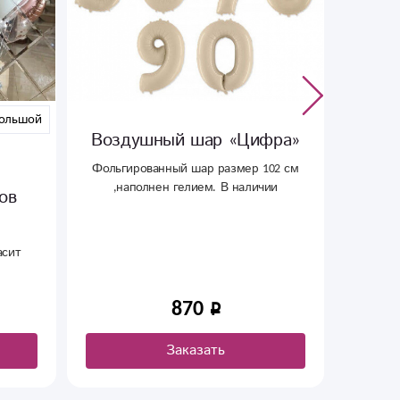
ар «Цифра»
Композиция из шаров
«Поцелуй»
р размер 102 см
м. В наличии
Набор из воздушных шаров сердец с
е расцветки.
доставкой в Сыктывкаре.
1 790
ать
Заказать